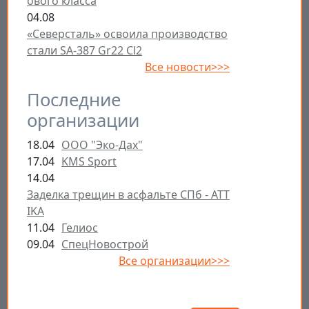
ового класса
04.08
«Северсталь» освоила производство
стали SA-387 Gr22 Cl2
Все новости>>>
Последние
организации
18.04
ООО "Эко-Дах"
17.04
KMS Sport
14.04
Заделка трещин в асфальте СПб - ATT
IKA
11.04
Гелиос
09.04
СпецНовострой
Все организации>>>
Открыть настройки