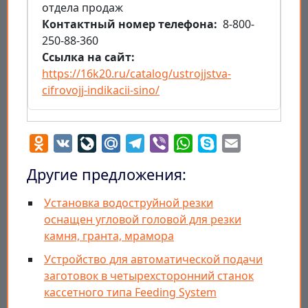
отдела продаж
Контактный номер телефона
8-800-
250-88-360
Ссылка на сайт
https://16k20.ru/catalog/ustrojjstva-
cifrovojj-indikacii-sino/
Odnoklassniki
VK
LiveJournal
Mail.Ru
Telegram
Viber
WhatsApp
Skype
Email
Другие предложения:
Установка водоструйной резки
оснащен угловой головой для резки
камня, гранта, мрамора
Устройство для автоматической подачи
заготовок в четырехсторонний станок
кассетного типа Feeding System