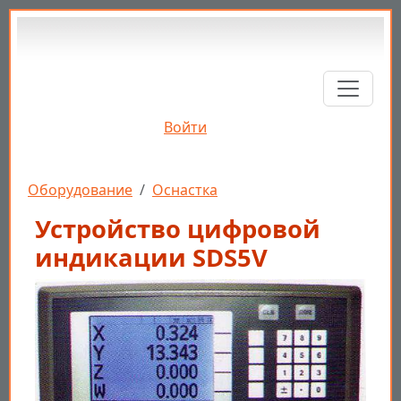
Перейти к основному содержанию
Войти
Строка навигации
Оборудование
Оснастка
Устройство цифровой
индикации SDS5V