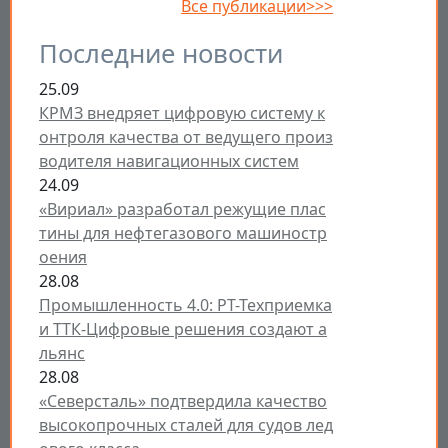
Все публикации>>>
Последние новости
25.09
КРМЗ внедряет цифровую систему к
онтроля качества от ведущего произ
водителя навигационных систем
24.09
«Вириал» разработал режущие плас
тины для нефтегазового машиностр
оения
28.08
Промышленность 4.0: РТ-Техприемка
и ТТК-Цифровые решения создают а
льянс
28.08
«Северсталь» подтвердила качество
высокопрочных сталей для судов лед