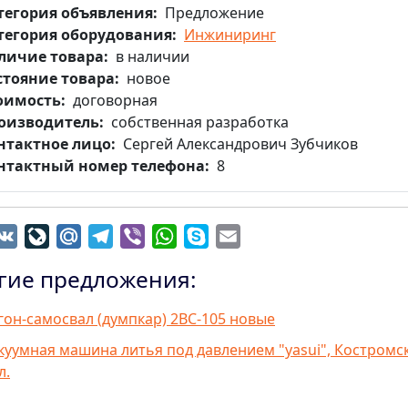
тегория объявления
Предложение
тегория оборудования
Инжиниринг
личие товара
в наличии
стояние товара
новое
оимость
договорная
оизводитель
собственная разработка
нтактное лицо
Сергей Александрович Зубчиков
нтактный номер телефона
8
dnoklassniki
VK
LiveJournal
Mail.Ru
Telegram
Viber
WhatsApp
Skype
Email
гие предложения:
гон-самосвал (думпкар) 2ВС-105 новые
куумная машина литья под давлением "yasui", Костромс
л.