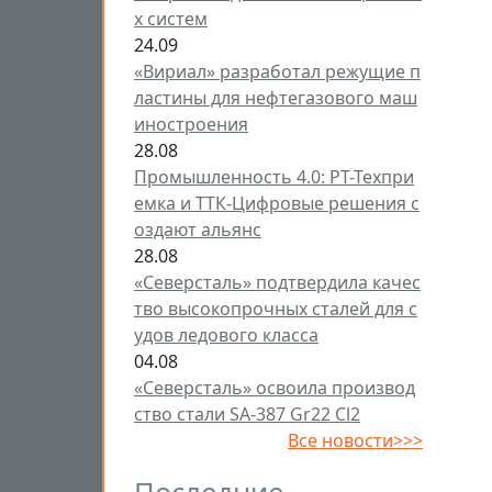
х систем
24.09
«Вириал» разработал режущие п
ластины для нефтегазового маш
иностроения
28.08
Промышленность 4.0: РТ-Техпри
емка и ТТК-Цифровые решения с
оздают альянс
28.08
«Северсталь» подтвердила качес
тво высокопрочных сталей для с
удов ледового класса
04.08
«Северсталь» освоила производ
ство стали SA-387 Gr22 Cl2
Все новости>>>