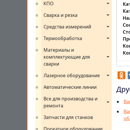
КПО
Ка
Ка
Сварка и резка
На
Со
Средства измерений
Ст
Термообработка
Пр
Ко
Материалы и 
Ко
комплектующие для 
сварки
O
Лазерное оборудование
Автоматические линии
Дру
Все для производства и 
Ва
ремонта
Ва
Запчасти для станков
об
Прокатное оборудование