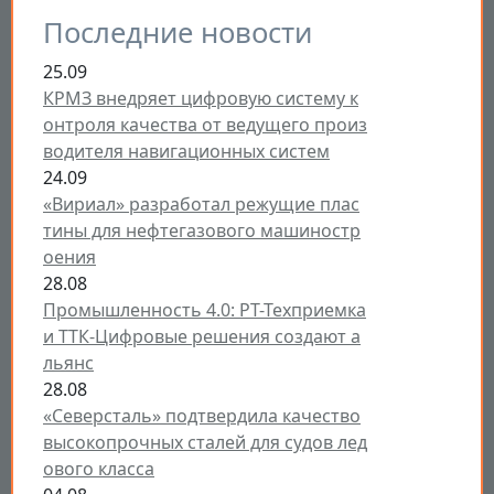
Последние новости
25.09
КРМЗ внедряет цифровую систему к
онтроля качества от ведущего произ
водителя навигационных систем
24.09
«Вириал» разработал режущие плас
тины для нефтегазового машиностр
оения
28.08
Промышленность 4.0: РТ-Техприемка
и ТТК-Цифровые решения создают а
льянс
28.08
«Северсталь» подтвердила качество
высокопрочных сталей для судов лед
ового класса