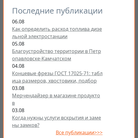
Последние публикации
06.08
Как определить расход топлива дизе
льной электростанции
05.08
Благоустройство территории в Петр
опавловске-Камчатском
04.08
Концевые фрезы ГОСТ 17025-71: табл
ица размеров, хвостовики, подбор
03.08
Мерчендайзер в магазине продукто
в
03.08
Когда нужны услуги вскрытия и заме
ны замков?
Все публикации>>>