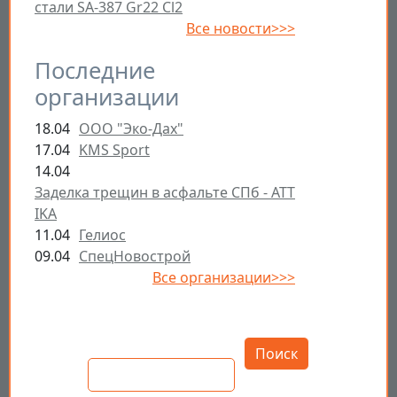
стали SA-387 Gr22 Cl2
Все новости>>>
Последние
организации
18.04
ООО "Эко-Дах"
17.04
KMS Sport
14.04
Заделка трещин в асфальте СПб - ATT
IKA
11.04
Гелиос
09.04
СпецНовострой
Все организации>>>
Открыть настройки
Поиск