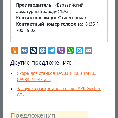
Производитель
«Евразийский
арматурный завод» ("ЕАЗ")
Контактное лицо
Отдел продаж
Контактный номер телефона
8 (351)
700-15-02
Odnoklassniki
VK
LiveJournal
Mail.Ru
Telegram
Viber
WhatsApp
Skype
Email
Другие предложения:
Якорь для станков 1А983 1Н983 1М983
СА983 РТ983 и т.д.
Заглушка раскройного стола АРК Gerber
GTxL
Предложения