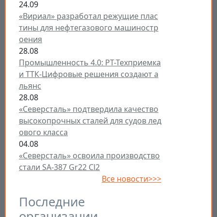
24.09
«Вириал» разработал режущие плас
тины для нефтегазового машиностр
оения
28.08
Промышленность 4.0: РТ-Техприемка
и ТТК-Цифровые решения создают а
льянс
28.08
«Северсталь» подтвердила качество
высокопрочных сталей для судов лед
ового класса
04.08
«Северсталь» освоила производство
стали SA-387 Gr22 Cl2
Все новости>>>
Последние
организации