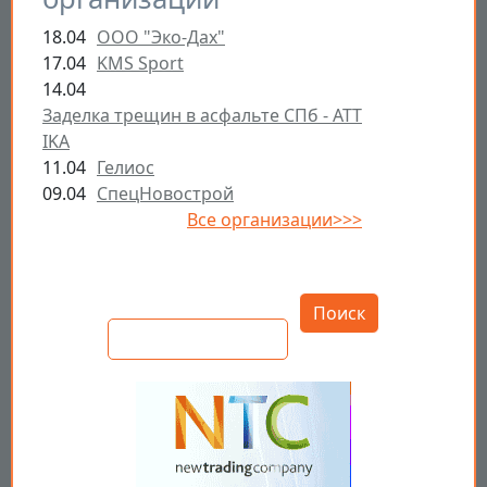
18.04
ООО "Эко-Дах"
17.04
KMS Sport
14.04
Заделка трещин в асфальте СПб - ATT
IKA
11.04
Гелиос
09.04
СпецНовострой
Все организации>>>
Открыть настройки
Поиск