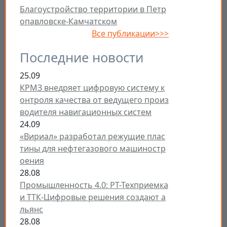
Благоустройство территории в Петр
опавловске-Камчатском
Все публикации>>>
Последние новости
25.09
КРМЗ внедряет цифровую систему к
онтроля качества от ведущего произ
водителя навигационных систем
24.09
«Вириал» разработал режущие плас
тины для нефтегазового машиностр
оения
28.08
Промышленность 4.0: РТ-Техприемка
и ТТК-Цифровые решения создают а
льянс
28.08