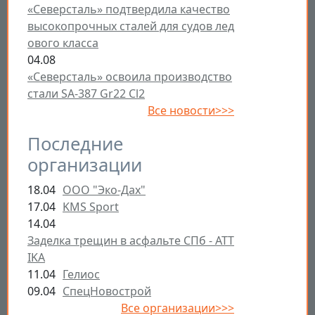
«Северсталь» подтвердила качество
высокопрочных сталей для судов лед
ового класса
04.08
«Северсталь» освоила производство
стали SA-387 Gr22 Cl2
Все новости>>>
Последние
организации
18.04
ООО "Эко-Дах"
17.04
KMS Sport
14.04
Заделка трещин в асфальте СПб - ATT
IKA
11.04
Гелиос
09.04
СпецНовострой
Все организации>>>