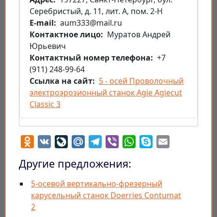
Серебристый, д. 11, лит. А, пом. 2-Н
E-mail
aum333@mail.ru
Контактное лицо
Муратов Андрей
Юрьевич
Контактный номер телефона
+7
(911) 248-99-64
Ссылка на сайт
5 - осей Проволочный
электроэрозионный станок Agie Agiecut
Classic 3
Odnoklassniki
VK
LiveJournal
Mail.Ru
Telegram
Viber
WhatsApp
Skype
Email
Другие предложения:
5-осевой вертикально-фрезерный
карусельный станок Doerries Contumat
2