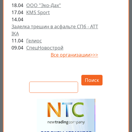
18.04
ООО "Эко-Дах"
17.04
KMS Sport
14.04
Заделка трещин в асфальте СПб - ATT
IKA
11.04
Гелиос
09.04
СпецНовострой
Все организации>>>
Открыть настройки
Поиск