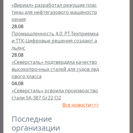
«Вириал» разработал режущие плас
тины для нефтегазового машиностр
оения
28.08
Промышленность 4.0: РТ-Техприемка
и ТТК-Цифровые решения создают а
льянс
28.08
«Северсталь» подтвердила качество
высокопрочных сталей для судов лед
ового класса
04.08
«Северсталь» освоила производство
стали SA-387 Gr22 Cl2
Все новости>>>
Последние
организации