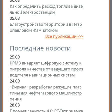
06.08
Как определить расход топлива дизе
льной электростанции
05.08
Благоустройство территории в Петр
опавловске-Камчатском
Все публикации>>>
Последние новости
25.09
КРМЗ внедряет цифровую систему к
онтроля качества от ведущего произ
водителя навигационных систем
24.09
«Вириал» разработал режущие плас
тины для нефтегазового машиностр
оения
28.08
Промышленность 4.0: РТ-Техприемка