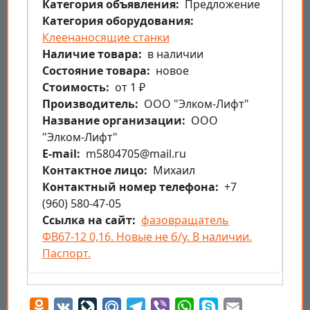
Категория объявления
Предложение
Категория оборудования
Клеенаносящие станки
Наличие товара
в наличии
Состояние товара
новое
Стоимость
от 1 ₽
Производитель
ООО "Элком-Лифт"
Название организации
ООО
"Элком-Лифт"
E-mail
m5804705@mail.ru
Контактное лицо
Михаил
Контактный номер телефона
+7
(960) 580-47-05
Ссылка на сайт
фазовращатель
ФВ67-12 0,16. Новые не б/у. В наличии.
Паспорт.
Odnoklassniki
VK
LiveJournal
Mail.Ru
Telegram
Viber
WhatsApp
Skype
Email