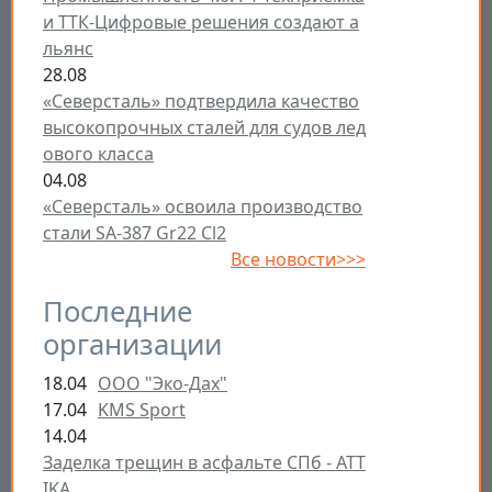
и ТТК-Цифровые решения создают а
льянс
28.08
«Северсталь» подтвердила качество
высокопрочных сталей для судов лед
ового класса
04.08
«Северсталь» освоила производство
стали SA-387 Gr22 Cl2
Все новости>>>
Последние
организации
18.04
ООО "Эко-Дах"
17.04
KMS Sport
14.04
Заделка трещин в асфальте СПб - ATT
IKA