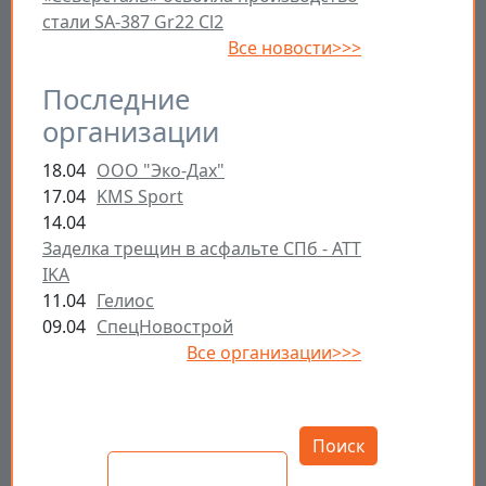
стали SA-387 Gr22 Cl2
Все новости>>>
Последние
организации
18.04
ООО "Эко-Дах"
17.04
KMS Sport
14.04
Заделка трещин в асфальте СПб - ATT
IKA
11.04
Гелиос
09.04
СпецНовострой
Все организации>>>
Открыть настройки
Поиск