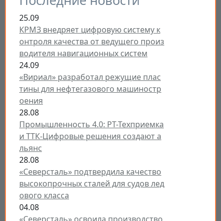
Последние новости
25.09
КРМЗ внедряет цифровую систему к
онтроля качества от ведущего произ
водителя навигационных систем
24.09
«Вириал» разработал режущие плас
тины для нефтегазового машиностр
оения
28.08
Промышленность 4.0: РТ-Техприемка
и ТТК-Цифровые решения создают а
льянс
28.08
«Северсталь» подтвердила качество
высокопрочных сталей для судов лед
ового класса
04.08
«Северсталь» освоила производство