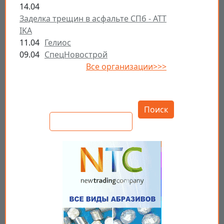
14.04
Заделка трещин в асфальте СПб - ATT
IKA
11.04
Гелиос
09.04
СпецНовострой
Все организации>>>
Открыть настройки
Поиск