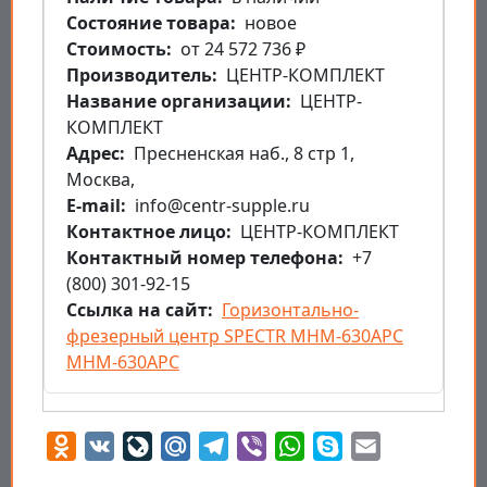
Состояние товара
новое
Стоимость
от 24 572 736 ₽
Производитель
ЦЕНТР-КОМПЛЕКТ
Название организации
ЦЕНТР-
КОМПЛЕКТ
Aдрес
Пресненская наб., 8 стр 1,
Москва,
E-mail
info@centr-supple.ru
Контактное лицо
ЦЕНТР-КОМПЛЕКТ
Контактный номер телефона
+7
(800) 301-92-15
Ссылка на сайт
Горизонтально-
фрезерный центр SPECTR MHM-630APC
MHM-630APC
Odnoklassniki
VK
LiveJournal
Mail.Ru
Telegram
Viber
WhatsApp
Skype
Email