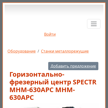
Перейти к основному содержанию
Войти
Строка навигации
Оборудование
Станки металлорежущие
Добавить предложение
Горизонтально-
фрезерный центр SPECTR
MHM-630APC MHM-
630APC