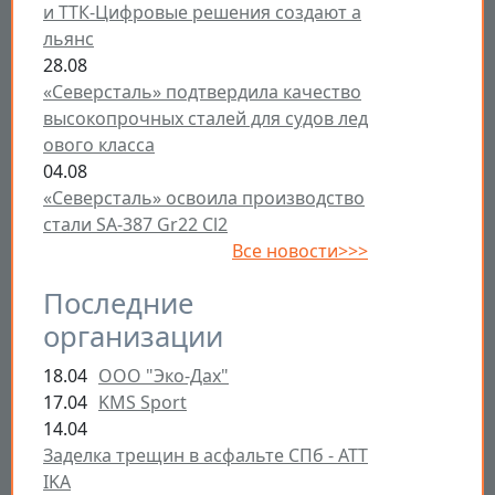
и ТТК-Цифровые решения создают а
льянс
28.08
«Северсталь» подтвердила качество
высокопрочных сталей для судов лед
ового класса
04.08
«Северсталь» освоила производство
стали SA-387 Gr22 Cl2
Все новости>>>
Последние
организации
18.04
ООО "Эко-Дах"
17.04
KMS Sport
14.04
Заделка трещин в асфальте СПб - ATT
IKA