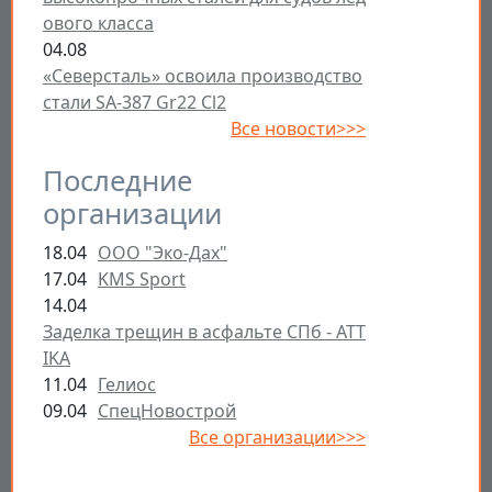
ового класса
04.08
«Северсталь» освоила производство
стали SA-387 Gr22 Cl2
Все новости>>>
Последние
организации
18.04
ООО "Эко-Дах"
17.04
KMS Sport
14.04
Заделка трещин в асфальте СПб - ATT
IKA
11.04
Гелиос
09.04
СпецНовострой
Все организации>>>