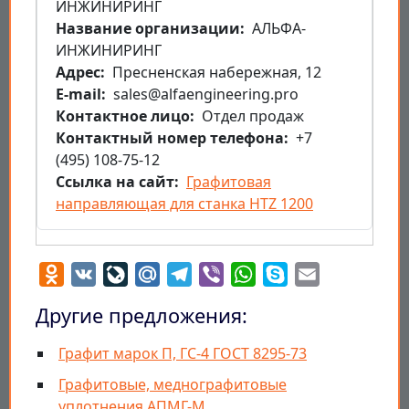
ИНЖИНИРИНГ
Название организации
АЛЬФА-
ИНЖИНИРИНГ
Aдрес
Пресненская набережная, 12
E-mail
sales@alfaengineering.pro
Контактное лицо
Отдел продаж
Контактный номер телефона
+7
(495) 108-75-12
Ссылка на сайт
Графитовая
направляющая для станка HTZ 1200
Odnoklassniki
VK
LiveJournal
Mail.Ru
Telegram
Viber
WhatsApp
Skype
Email
Другие предложения:
Графит марок П, ГС-4 ГОСТ 8295-73
Графитовые, меднографитовые
уплотнения АПМГ-М