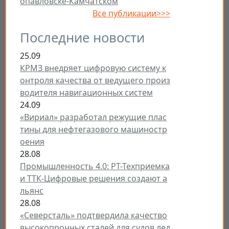
опавловске-Камчатском
Все публикации>>>
Последние новости
25.09
КРМЗ внедряет цифровую систему к
онтроля качества от ведущего произ
водителя навигационных систем
24.09
«Вириал» разработал режущие плас
тины для нефтегазового машиностр
оения
28.08
Промышленность 4.0: РТ-Техприемка
и ТТК-Цифровые решения создают а
льянс
28.08
«Северсталь» подтвердила качество
высокопрочных сталей для судов лед