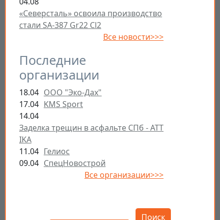
04.08
«Северсталь» освоила производство
стали SA-387 Gr22 Cl2
Все новости>>>
Последние
организации
18.04
ООО "Эко-Дах"
17.04
KMS Sport
14.04
Заделка трещин в асфальте СПб - ATT
IKA
11.04
Гелиос
09.04
СпецНовострой
Все организации>>>
Открыть настройки
Поиск