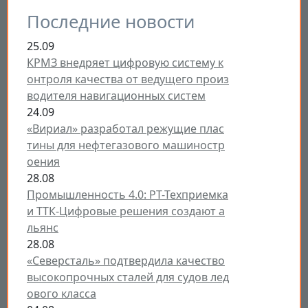
Последние новости
25.09
КРМЗ внедряет цифровую систему к
онтроля качества от ведущего произ
водителя навигационных систем
24.09
«Вириал» разработал режущие плас
тины для нефтегазового машиностр
оения
28.08
Промышленность 4.0: РТ-Техприемка
и ТТК-Цифровые решения создают а
льянс
28.08
«Северсталь» подтвердила качество
высокопрочных сталей для судов лед
ового класса