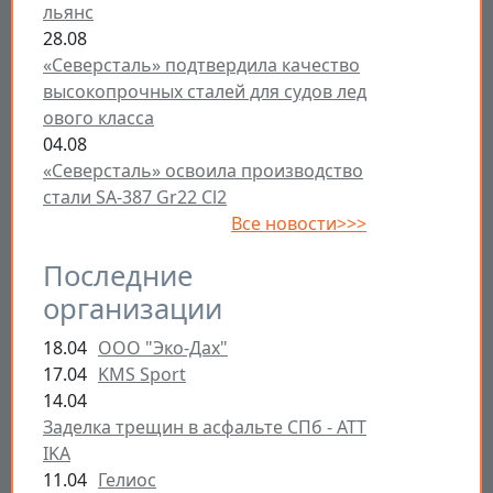
льянс
28.08
«Северсталь» подтвердила качество
высокопрочных сталей для судов лед
ового класса
04.08
«Северсталь» освоила производство
стали SA-387 Gr22 Cl2
Все новости>>>
Последние
организации
18.04
ООО "Эко-Дах"
17.04
KMS Sport
14.04
Заделка трещин в асфальте СПб - ATT
IKA
11.04
Гелиос