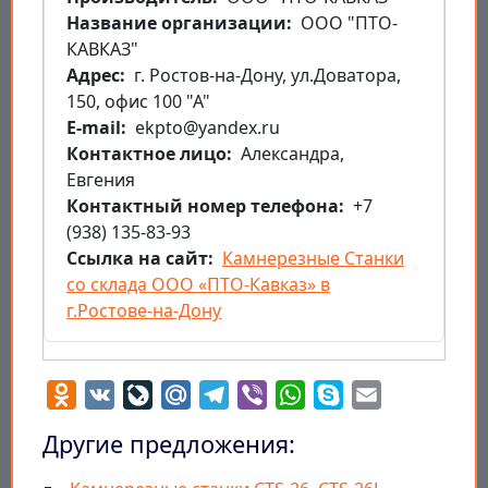
Название организации
ООО "ПТО-
КАВКАЗ"
Aдрес
г. Ростов-на-Дону, ул.Доватора,
150, офис 100 "А"
E-mail
ekpto@yandex.ru
Контактное лицо
Александра,
Евгения
Контактный номер телефона
+7
(938) 135-83-93
Ссылка на сайт
Камнерезные Станки
со склада ООО «ПТО-Кавказ» в
г.Ростове-на-Дону
Odnoklassniki
VK
LiveJournal
Mail.Ru
Telegram
Viber
WhatsApp
Skype
Email
Другие предложения: