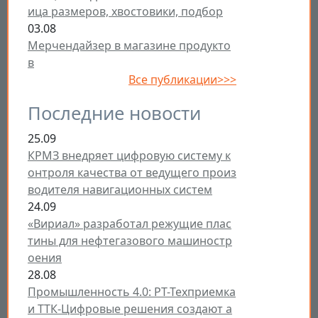
ица размеров, хвостовики, подбор
03.08
Мерчендайзер в магазине продукто
в
Все публикации>>>
Последние новости
25.09
КРМЗ внедряет цифровую систему к
онтроля качества от ведущего произ
водителя навигационных систем
24.09
«Вириал» разработал режущие плас
тины для нефтегазового машиностр
оения
28.08
Промышленность 4.0: РТ-Техприемка
и ТТК-Цифровые решения создают а