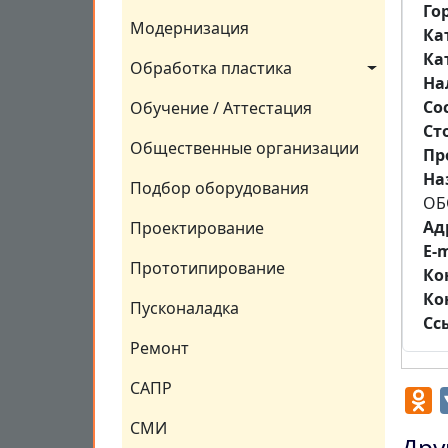
Го
Модернизация
Ка
Ка
Обработка пластика
На
Со
Обучение / Аттестация
Ст
Общественные организации
Пр
На
Подбор оборудования
ОБ
Aд
Проектирование
E-m
Прототипирование
Ко
Ко
Пусконаладка
Сс
Ремонт
САПР
O
СМИ
Дру