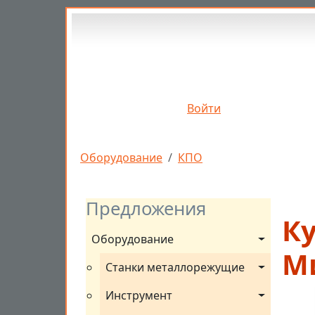
Перейти к основному содержанию
Войти
Строка навигации
Оборудование
КПО
Предложения
К
Оборудование
М
Станки металлорежущие
Инструмент