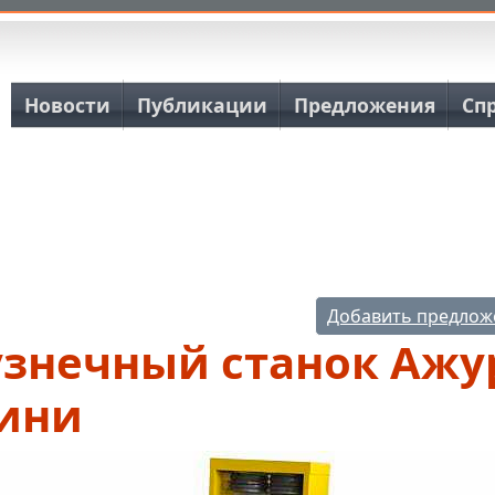
Основная навигация
Новости
Публикации
Предложения
Сп
Добавить предлож
узнечный станок Ажу
ини