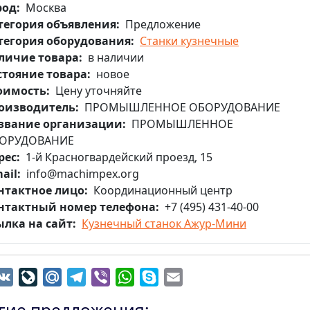
род
Москва
тегория объявления
Предложение
тегория оборудования
Станки кузнечные
личие товара
в наличии
стояние товара
новое
оимость
Цену уточняйте
оизводитель
ПРОМЫШЛЕННОЕ ОБОРУДОВАНИЕ
звание организации
ПРОМЫШЛЕННОЕ
ОРУДОВАНИЕ
рес
1-й Красногвардейский проезд, 15
ail
info@machimpex.org
нтактное лицо
Координационный центр
нтактный номер телефона
+7 (495) 431-40-00
ылка на сайт
Кузнечный станок Ажур-Мини
dnoklassniki
VK
LiveJournal
Mail.Ru
Telegram
Viber
WhatsApp
Skype
Email
гие предложения: