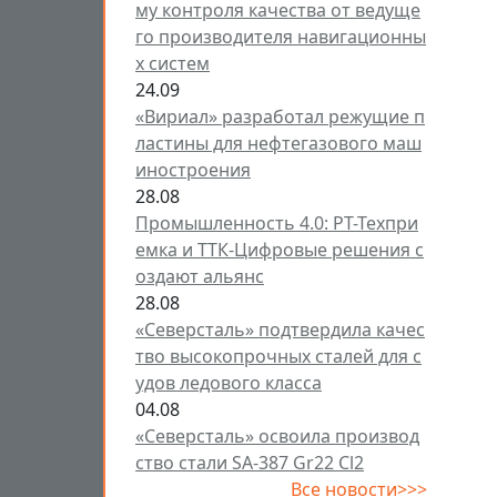
му контроля качества от ведуще
го производителя навигационны
х систем
24.09
«Вириал» разработал режущие п
ластины для нефтегазового маш
иностроения
28.08
Промышленность 4.0: РТ-Техпри
емка и ТТК-Цифровые решения с
оздают альянс
28.08
«Северсталь» подтвердила качес
тво высокопрочных сталей для с
удов ледового класса
04.08
«Северсталь» освоила производ
ство стали SA-387 Gr22 Cl2
Все новости>>>