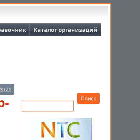
равочник
Каталог организаций
Открыть настройки
ение
Поиск
р-