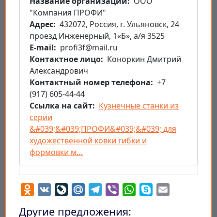
Название организации
ООО
"Компания ПРОФИ"
Aдрес
432072, Россия, г. Ульяновск, 24
проезд Инженерный, 1«Б», а/я 3525
E-mail
profi3f@mail.ru
Контактное лицо
Коноркин Дмитрий
Александрович
Контактный номер телефона
+7
(917) 605-44-44
Ссылка на сайт
Кузнечные станки из
серии
&#039;&#039;ПРОФИ&#039;&#039; для
художественной ковки гибки и
формовки м…
Odnoklassniki
VK
LiveJournal
Mail.Ru
Telegram
Viber
WhatsApp
Skype
Email
Другие предложения: