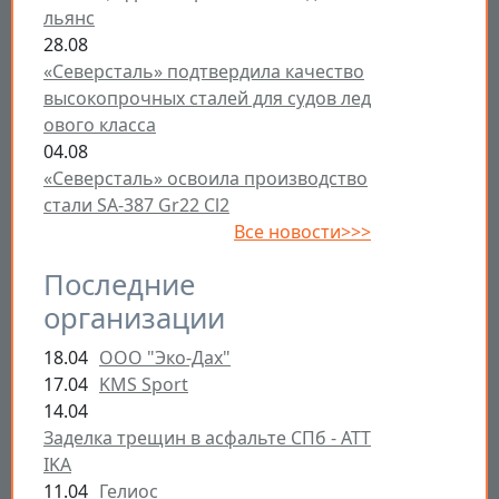
льянс
28.08
«Северсталь» подтвердила качество
высокопрочных сталей для судов лед
ового класса
04.08
«Северсталь» освоила производство
стали SA-387 Gr22 Cl2
Все новости>>>
Последние
организации
18.04
ООО "Эко-Дах"
17.04
KMS Sport
14.04
Заделка трещин в асфальте СПб - ATT
IKA
11.04
Гелиос