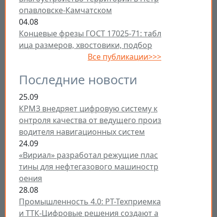
опавловске-Камчатском
04.08
Концевые фрезы ГОСТ 17025-71: табл
ица размеров, хвостовики, подбор
Все публикации>>>
Последние новости
25.09
КРМЗ внедряет цифровую систему к
онтроля качества от ведущего произ
водителя навигационных систем
24.09
«Вириал» разработал режущие плас
тины для нефтегазового машиностр
оения
28.08
Промышленность 4.0: РТ-Техприемка
и ТТК-Цифровые решения создают а