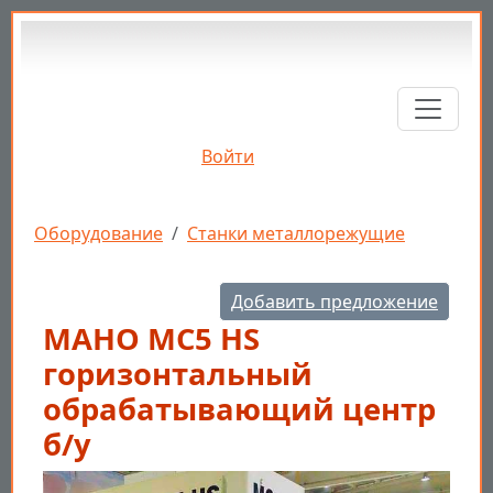
Перейти к основному содержанию
Войти
Строка навигации
Оборудование
Станки металлорежущие
Добавить предложение
MAHO MC5 HS
горизонтальный
обрабатывающий центр
б/у