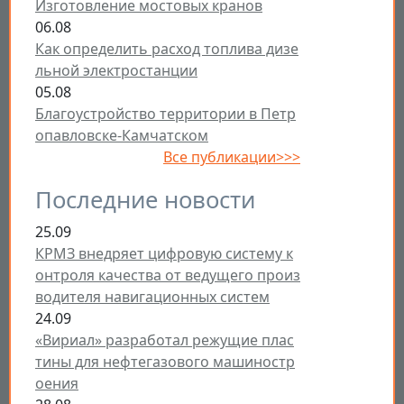
Изготовление мостовых кранов
06.08
Как определить расход топлива дизе
льной электростанции
05.08
Благоустройство территории в Петр
опавловске-Камчатском
Все публикации>>>
Последние новости
25.09
КРМЗ внедряет цифровую систему к
онтроля качества от ведущего произ
водителя навигационных систем
24.09
«Вириал» разработал режущие плас
тины для нефтегазового машиностр
оения