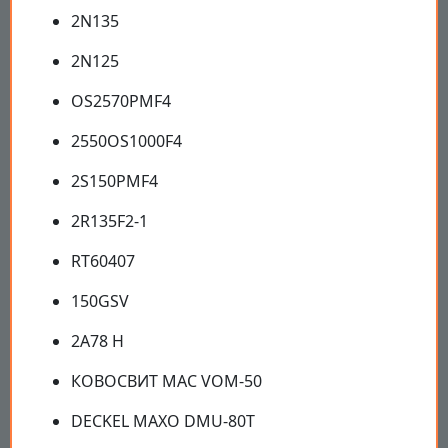
2N135
2N125
OS2570PMF4
2550OS1000F4
2S150PMF4
2R135F2-1
RT60407
150GSV
2A78 Н
КОВОСВИТ МАС VOM-50
DECKEL МАХО DMU-80T