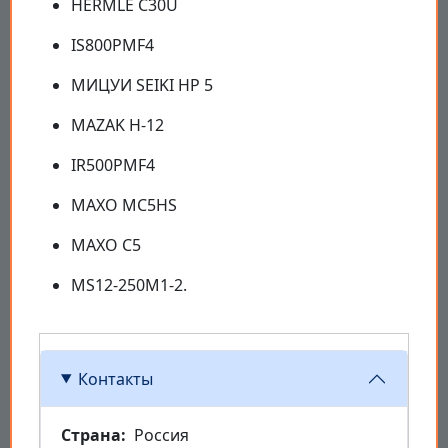
HERMLE C30U
IS800PMF4
МИЦУИ SEIKI HP 5
MAZAK H-12
IR500PMF4
МАХО MC5HS
МАХО C5
MS12-250M1-2.
Контакты
Страна
Россия