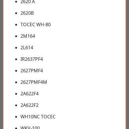
2620 А
2620B
ТОСЕС WH-80
2M164
2L614
IR2637PF4
2627PMF4
2627PMF4M
2A622F4
2A622F2
WH10NC ТОСЕС
WKV-100