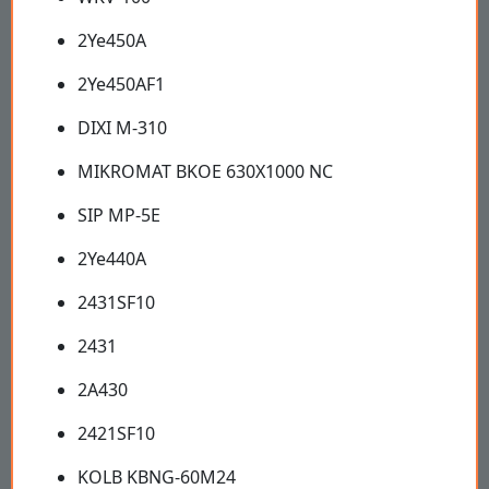
2Ye450A
2Ye450AF1
DIXI M-310
MIKROMAT BKOE 630X1000 NC
SIP MP-5E
2Ye440A
2431SF10
2431
2A430
2421SF10
KOLB KBNG-60M24