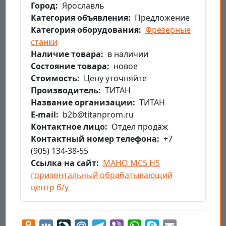
Город
Ярославль
Категория объявления
Предложение
Категория оборудования
Фрезерные
станки
Наличие товара
в наличии
Состояние товара
новое
Стоимость
Цену уточняйте
Производитель
ТИТАН
Название организации
ТИТАН
E-mail
b2b@titanprom.ru
Контактное лицо
Отдел продаж
Контактный номер телефона
+7
(905) 134-38-55
Ссылка на сайт
MAHO MC5 HS
горизонтальный обрабатывающий
центр б/у
Odnoklassniki
VK
LiveJournal
Mail.Ru
Telegram
Viber
WhatsApp
Skype
Email