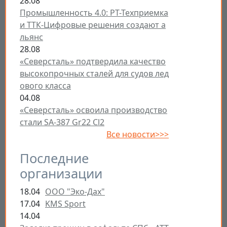
28.08
Промышленность 4.0: РТ-Техприемка
и ТТК-Цифровые решения создают а
льянс
28.08
«Северсталь» подтвердила качество
высокопрочных сталей для судов лед
ового класса
04.08
«Северсталь» освоила производство
стали SA-387 Gr22 Cl2
Все новости>>>
Последние
организации
18.04
ООО "Эко-Дах"
17.04
KMS Sport
14.04