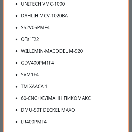
UNITECH VMC-1000
DAHLIH MCV-1020BA
SS2V05PMF4
OTs1I22
WILLEMIN-MACODEL M-920
GDV400PM1F4
SVM1F4
ТМ ХААСА 1
60-CNC ФЕЛМАНН ПИКОМАКС
DMU-50T DECKEL МАХО
LR400PMF4