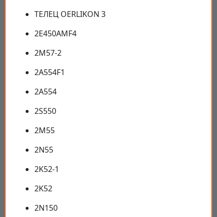
ТЕЛЕЦ OERLIKON 3
2E450AMF4
2M57-2
2A554F1
2A554
2S550
2M55
2N55
2K52-1
2K52
2N150