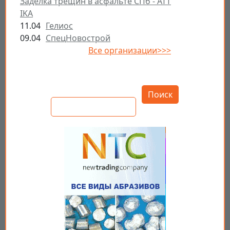
Заделка трещин в асфальте СПб - ATT
IKA
11.04
Гелиос
09.04
СпецНовострой
Все организации>>>
Открыть настройки
Поиск