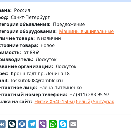
рана
Россия
род
Санкт-Петербург
тегория объявления
Предложение
тегория оборудования
Машины вышивальные
личие товара
в наличии
стояние товара
новое
оимость
от 89 ₽
оизводитель
Лоскуток
звание организации
Лоскуток
рес
Кронштадт пр. Ленина 18
ail
loskutok08@rambler.ru
нтактное лицо
Елена Литвиненко
нтактный номер телефона
+7 (911) 283-95-97
ылка на сайт
Нитки ХБ40 150м (белый) 5шт/упак
dnoklassniki
VK
LiveJournal
Mail.Ru
Telegram
Viber
WhatsApp
Skype
Email