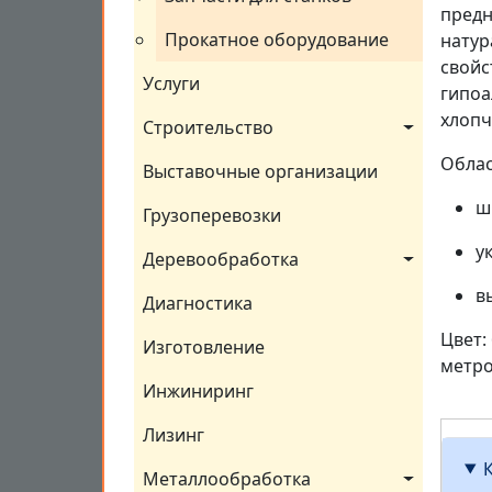
предн
Прокатное оборудование
натур
свойс
Услуги
гипоа
хлопч
Строительство
Облас
Выставочные организации
ш
Грузоперевозки
у
Деревообработка
в
Диагностика
Цвет:
Изготовление
метро
Инжиниринг
Лизинг
Металлообработка