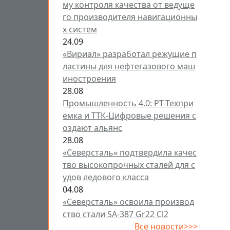
му контроля качества от ведуще
го производителя навигационны
х систем
24.09
«Вириал» разработал режущие п
ластины для нефтегазового маш
иностроения
28.08
Промышленность 4.0: РТ-Техпри
емка и ТТК-Цифровые решения с
оздают альянс
28.08
«Северсталь» подтвердила качес
тво высокопрочных сталей для с
удов ледового класса
04.08
«Северсталь» освоила производ
ство стали SA-387 Gr22 Cl2
Все новости>>>