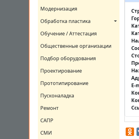
Модернизация
Ст
Го
Обработка пластика
Ка
Ка
Обучение / Аттестация
На
Общественные организации
Со
Ст
Подбор оборудования
Пр
На
Проектирование
Aд
Прототипирование
E-m
Ко
Пусконаладка
Ко
Сс
Ремонт
САПР
O
СМИ