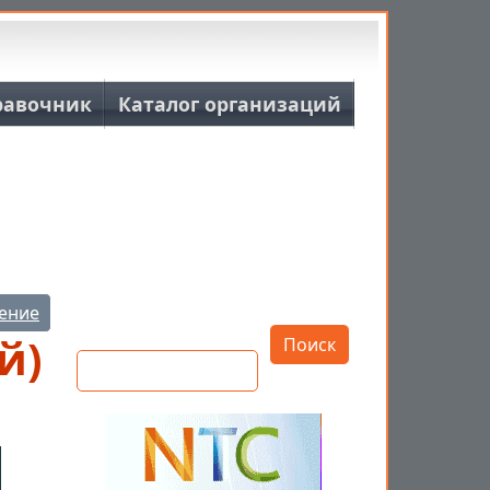
равочник
Каталог организаций
Открыть настройки
ение
Поиск
й)