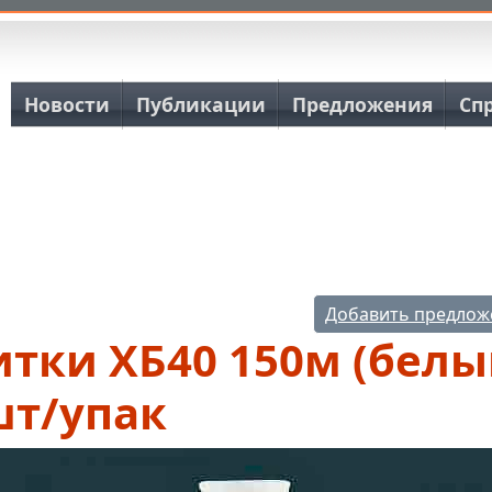
Основная навигация
Новости
Публикации
Предложения
Сп
Добавить предлож
тки ХБ40 150м (белы
шт/упак