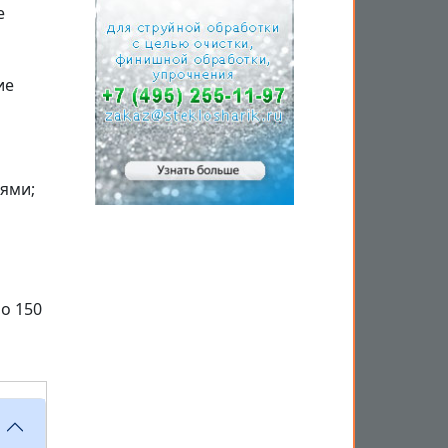
е
ие
нями;
о 150