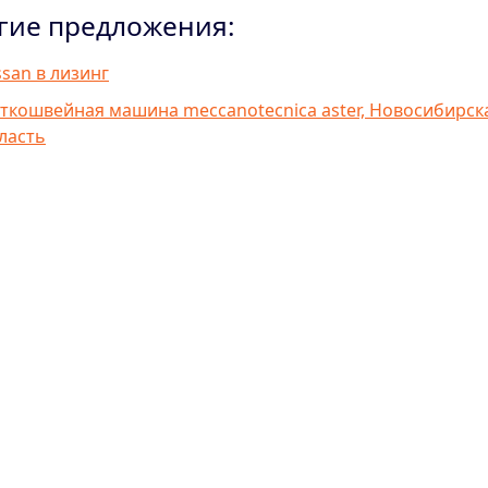
гие предложения:
ssan в лизинг
ткошвейная машина meccanotecnica aster, Новосибирск
ласть