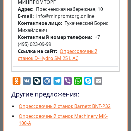
МИНПРОМТОРГ
Aдрес
Пресненская набережная, 10
E-mail
info@minpromtorg.online
Контактное лицо
Тухачевский Борис
Михайлович
Контактный номер телефона
+7
(495) 023-09-99
Ссылка на сайт
Опрессовочный
станок D-Hydro SM 25 L AC
Odnoklassniki
VK
LiveJournal
Mail.Ru
Telegram
Viber
WhatsApp
Skype
Email
Другие предложения:
Опрессовочный станок Barnett BNT-P32
Опрессовочный станок Machinery MK-
100-A