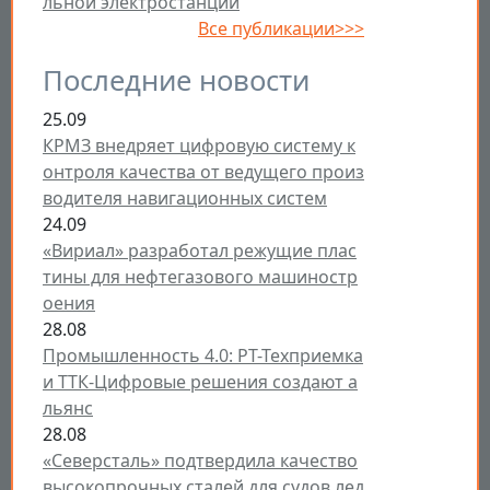
льной электростанции
Все публикации>>>
Последние новости
25.09
КРМЗ внедряет цифровую систему к
онтроля качества от ведущего произ
водителя навигационных систем
24.09
«Вириал» разработал режущие плас
тины для нефтегазового машиностр
оения
28.08
Промышленность 4.0: РТ-Техприемка
и ТТК-Цифровые решения создают а
льянс
28.08
«Северсталь» подтвердила качество
высокопрочных сталей для судов лед