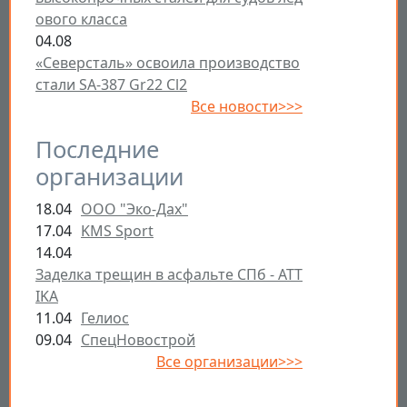
ового класса
04.08
«Северсталь» освоила производство
стали SA-387 Gr22 Cl2
Все новости>>>
Последние
организации
18.04
ООО "Эко-Дах"
17.04
KMS Sport
14.04
Заделка трещин в асфальте СПб - ATT
IKA
11.04
Гелиос
09.04
СпецНовострой
Все организации>>>