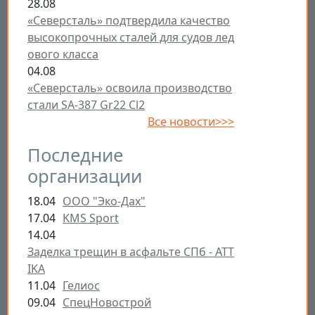
28.08
«Северсталь» подтвердила качество
высокопрочных сталей для судов лед
ового класса
04.08
«Северсталь» освоила производство
стали SA-387 Gr22 Cl2
Все новости>>>
Последние
организации
18.04
ООО "Эко-Дах"
17.04
KMS Sport
14.04
Заделка трещин в асфальте СПб - ATT
IKA
11.04
Гелиос
09.04
СпецНовострой