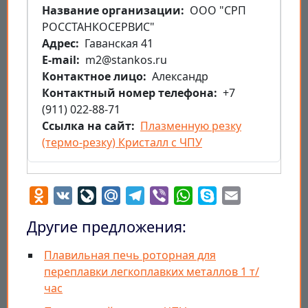
Название организации
ООО "СРП
РОССТАНКОСЕРВИС"
Aдрес
Гаванская 41
E-mail
m2@stankos.ru
Контактное лицо
Александр
Контактный номер телефона
+7
(911) 022-88-71
Ссылка на сайт
Плазменную резку
(термо-резку) Кристалл с ЧПУ
Odnoklassniki
VK
LiveJournal
Mail.Ru
Telegram
Viber
WhatsApp
Skype
Email
Другие предложения:
Плавильная печь роторная для
переплавки легкоплавких металлов 1 т/
час