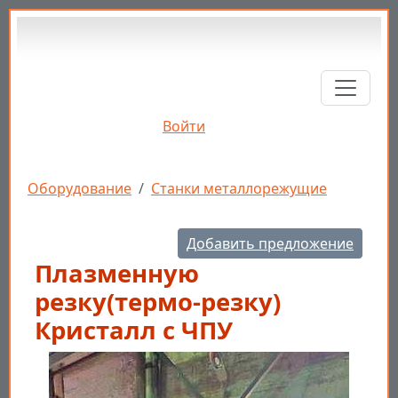
Перейти к основному содержанию
Войти
Строка навигации
Оборудование
Станки металлорежущие
Добавить предложение
Плазменную
резку(термо-резку)
Кристалл с ЧПУ