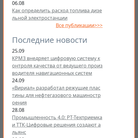
06.08
Как определить расход топлива дизе
льной электростанции
Все публикации>>>
Последние новости
25.09
КРМЗ внедряет цифровую систему к
онтроля качества от ведущего произ
водителя навигационных систем
24.09
«Вириал» разработал режущие плас
тины для нефтегазового машиностр
оения
28.08
Промышленность 4.0: РТ-Техприемка
и ТТК-Цифровые решения создают а
льянс