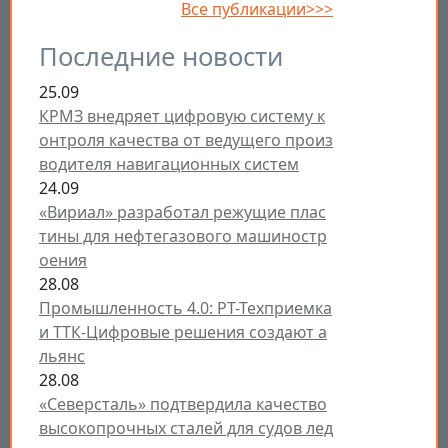
Все публикации>>>
Последние новости
25.09
КРМЗ внедряет цифровую систему к
онтроля качества от ведущего произ
водителя навигационных систем
24.09
«Вириал» разработал режущие плас
тины для нефтегазового машиностр
оения
28.08
Промышленность 4.0: РТ-Техприемка
и ТТК-Цифровые решения создают а
льянс
28.08
«Северсталь» подтвердила качество
высокопрочных сталей для судов лед