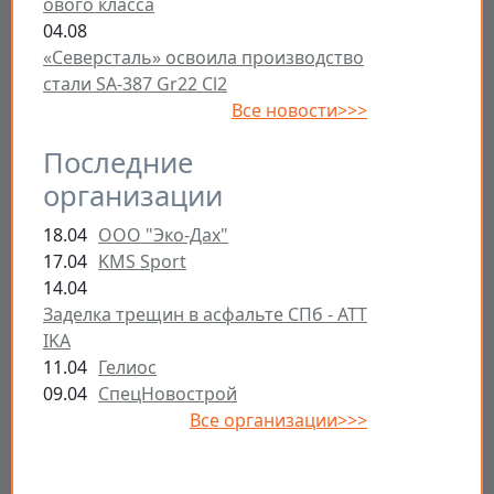
ового класса
04.08
«Северсталь» освоила производство
стали SA-387 Gr22 Cl2
Все новости>>>
Последние
организации
18.04
ООО "Эко-Дах"
17.04
KMS Sport
14.04
Заделка трещин в асфальте СПб - ATT
IKA
11.04
Гелиос
09.04
СпецНовострой
Все организации>>>
Открыть настройки