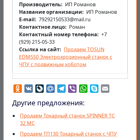
Производитель
ИП Романов
Название организации
ИП Романов
E-mail
79292150533@mail.ru
Контактное лицо
Роман
Контактный номер телефона
+7
(929) 215-05-33
Ссылка на сайт
Продаем TOSUN
EDM550 Электроэрозионный станок с
ЧПУ с подвижным хоботом
Odnoklassniki
VK
LiveJournal
Mail.Ru
Telegram
Viber
WhatsApp
Skype
Email
Другие предложения:
Продаем Токарный станок SPINNER TC
32 MС
Продаем ТП130 Токарный станок с ЧПУ