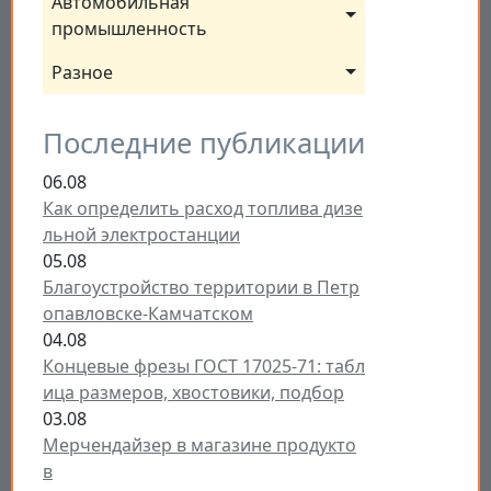
Автомобильная 
промышленность
Разное
Последние публикации
06.08
Как определить расход топлива дизе
льной электростанции
05.08
Благоустройство территории в Петр
опавловске-Камчатском
04.08
Концевые фрезы ГОСТ 17025-71: табл
ица размеров, хвостовики, подбор
03.08
Мерчендайзер в магазине продукто
в