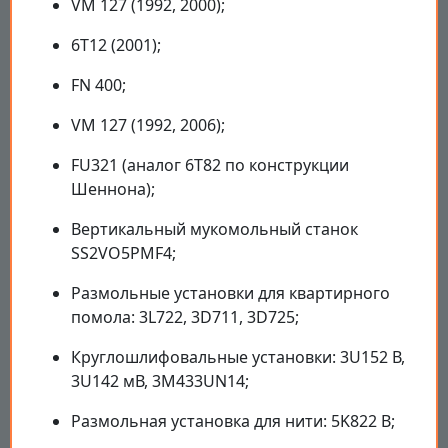
VM 127 (1992, 2000);
6T12 (2001);
FN 400;
VM 127 (1992, 2006);
FU321 (аналог 6T82 по конструкции
Шеннона);
Вертикальный мукомольный станок
SS2VO5PMF4;
Размольные установки для квартирного
помола: 3L722, 3D711, 3D725;
Круглошлифовальные установки: 3U152 В,
3U142 мВ, 3M433UN14;
Размольная установка для нити: 5K822 В;