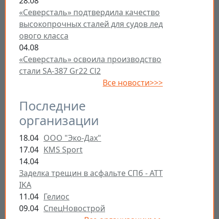
28.08
«Северсталь» подтвердила качество
высокопрочных сталей для судов лед
ового класса
04.08
«Северсталь» освоила производство
стали SA-387 Gr22 Cl2
Все новости>>>
Последние
организации
18.04
ООО "Эко-Дах"
17.04
KMS Sport
14.04
Заделка трещин в асфальте СПб - ATT
IKA
11.04
Гелиос
09.04
СпецНовострой