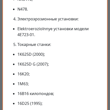
N478.
Электроэрозионные установки:
Elektroeroziolnnye установки модели
4E723-01.
Токарные станки:
1K625D (2000);
1K625D G (2007);
16K20;
1M63;
16B16 килопондов;
16D25 (1995);