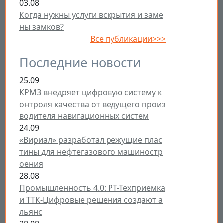
03.08
Когда нужны услуги вскрытия и заме
ны замков?
Все публикации>>>
Последние новости
25.09
КРМЗ внедряет цифровую систему к
онтроля качества от ведущего произ
водителя навигационных систем
24.09
«Вириал» разработал режущие плас
тины для нефтегазового машиностр
оения
28.08
Промышленность 4.0: РТ-Техприемка
и ТТК-Цифровые решения создают а
льянс