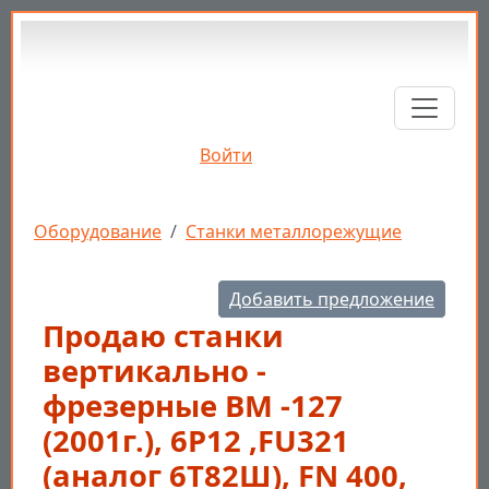
Перейти к основному содержанию
Войти
Строка навигации
Оборудование
Станки металлорежущие
Добавить предложение
Продаю станки
вертикально -
фрезерные ВМ -127
(2001г.), 6Р12 ,FU321
(аналог 6Т82Ш), FN 400,