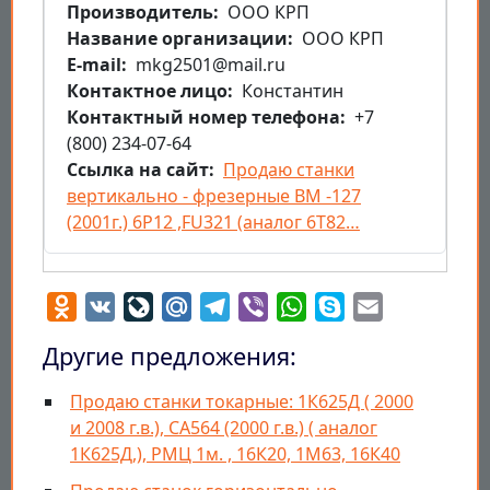
Производитель
ООО КРП
Название организации
ООО КРП
E-mail
mkg2501@mail.ru
Контактное лицо
Константин
Контактный номер телефона
+7
(800) 234-07-64
Ссылка на сайт
Продаю станки
вертикально - фрезерные ВМ -127
(2001г.) 6Р12 ,FU321 (аналог 6Т82…
Odnoklassniki
VK
LiveJournal
Mail.Ru
Telegram
Viber
WhatsApp
Skype
Email
Другие предложения:
Продаю станки токарные: 1К625Д ( 2000
и 2008 г.в.), СА564 (2000 г.в.) ( аналог
1К625Д,), РМЦ 1м. , 16К20, 1М63, 16К40