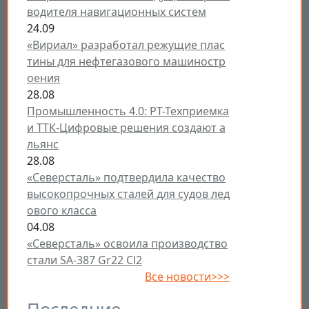
водителя навигационных систем
24.09
«Вириал» разработал режущие плас
тины для нефтегазового машиностр
оения
28.08
Промышленность 4.0: РТ-Техприемка
и ТТК-Цифровые решения создают а
льянс
28.08
«Северсталь» подтвердила качество
высокопрочных сталей для судов лед
ового класса
04.08
«Северсталь» освоила производство
стали SA-387 Gr22 Cl2
Все новости>>>