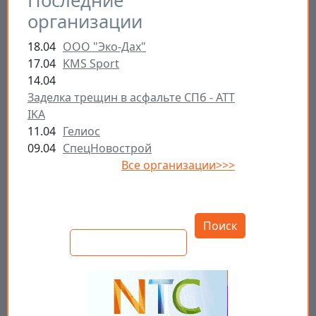
Последние
организации
18.04
ООО "Эко-Дах"
17.04
KMS Sport
14.04
Заделка трещин в асфальте СПб - ATT
IKA
11.04
Гелиос
09.04
СпецНовострой
Все организации>>>
Открыть настройки
Поиск