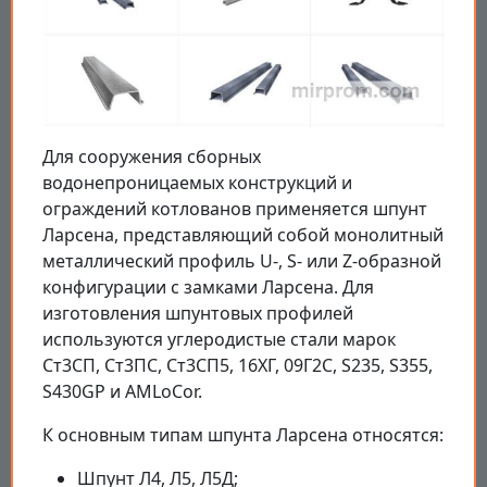
Для сооружения сборных
водонепроницаемых конструкций и
ограждений котлованов применяется шпунт
Ларсена, представляющий собой монолитный
металлический профиль U-, S- или Z-образной
конфигурации с замками Ларсена. Для
изготовления шпунтовых профилей
используются углеродистые стали марок
Ст3СП, Ст3ПС, Ст3СП5, 16ХГ, 09Г2С, S235, S355,
S430GP и AMLoCor.
К основным типам шпунта Ларсена относятся:
Шпунт Л4, Л5, Л5Д;