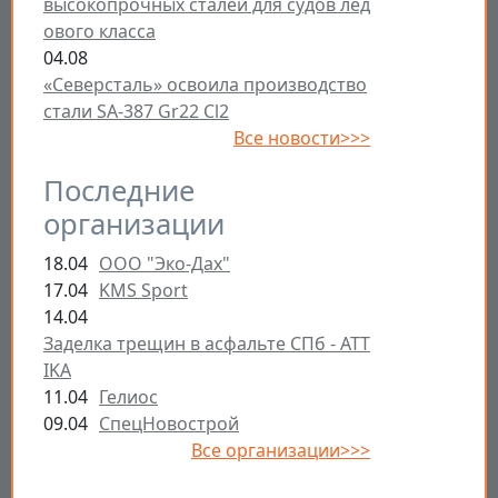
высокопрочных сталей для судов лед
ового класса
04.08
«Северсталь» освоила производство
стали SA-387 Gr22 Cl2
Все новости>>>
Последние
организации
18.04
ООО "Эко-Дах"
17.04
KMS Sport
14.04
Заделка трещин в асфальте СПб - ATT
IKA
11.04
Гелиос
09.04
СпецНовострой
Все организации>>>