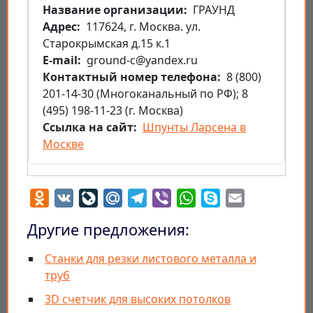
Название организации
ГРАУНД
Aдрес
117624, г. Москва. ул.
Старокрымская д.15 к.1
E-mail
ground-c@yandex.ru
Контактный номер телефона
8 (800)
201-14-30 (Многоканальный по РФ); 8
(495) 198-11-23 (г. Москва)
Ссылка на сайт
Шпунты Ларсена в
Москве
Odnoklassniki
VK
LiveJournal
Mail.Ru
Telegram
Viber
WhatsApp
Skype
Email
Другие предложения:
Станки для резки листового металла и
труб
3D cчетчик для высоких потолков