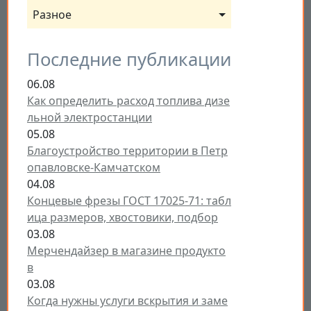
Разное
Последние публикации
06.08
Как определить расход топлива дизе
льной электростанции
05.08
Благоустройство территории в Петр
опавловске-Камчатском
04.08
Концевые фрезы ГОСТ 17025-71: табл
ица размеров, хвостовики, подбор
03.08
Мерчендайзер в магазине продукто
в
03.08
Когда нужны услуги вскрытия и заме