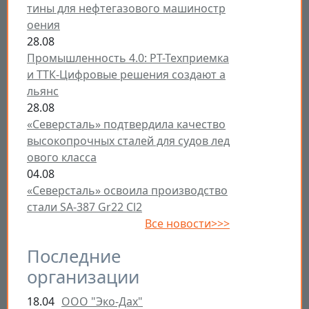
тины для нефтегазового машиностр
оения
28.08
Промышленность 4.0: РТ-Техприемка
и ТТК-Цифровые решения создают а
льянс
28.08
«Северсталь» подтвердила качество
высокопрочных сталей для судов лед
ового класса
04.08
«Северсталь» освоила производство
стали SA-387 Gr22 Cl2
Все новости>>>
Последние
организации
18.04
ООО "Эко-Дах"