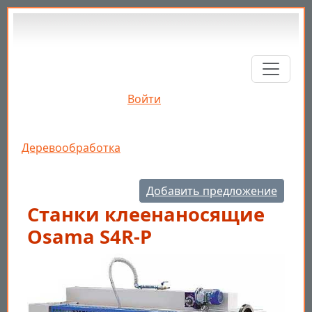
Перейти к основному содержанию
Войти
Строка навигации
Деревообработка
Добавить предложение
Станки клеенаносящие
Osama S4R-P