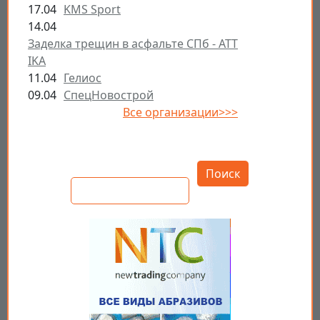
17.04
KMS Sport
14.04
Заделка трещин в асфальте СПб - ATT
IKA
11.04
Гелиос
09.04
СпецНовострой
Все организации>>>
Открыть настройки
Поиск