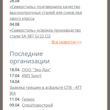
28.08
«Северсталь» подтвердила качество
высокопрочных сталей для судов лед
ового класса
04.08
«Северсталь» освоила производство
стали SA-387 Gr22 Cl2
Все новости>>>
Последние
организации
18.04
ООО "Эко-Дах"
17.04
KMS Sport
14.04
Заделка трещин в асфальте СПб - ATT
IKA
11.04
Гелиос
09.04
СпецНовострой