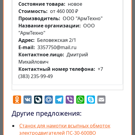
Состояние товара
новое
Стоимость
от 460 000 ₽
Производитель
ООО "АрмТехно"
Название организации
ООО
"АрмТехно"
Aдрес
Беловежская 2/1
E-mail
3357750@mail.ru
Контактное лицо
Дмитрий
Михайлович
Контактный номер телефона
+7
(383) 235-99-49
Odnoklassniki
VK
LiveJournal
Mail.Ru
Telegram
Viber
WhatsApp
Skype
Email
Другие предложения:
Станок для намотки всыпных обмоток
электродвигателей ПС-30-600ВО