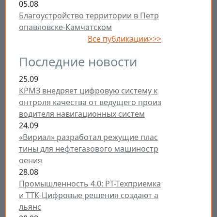
05.08
Благоустройство территории в Петр
опавловске-Камчатском
Все публикации>>>
Последние новости
25.09
КРМЗ внедряет цифровую систему к
онтроля качества от ведущего произ
водителя навигационных систем
24.09
«Вириал» разработал режущие плас
тины для нефтегазового машиностр
оения
28.08
Промышленность 4.0: РТ-Техприемка
и ТТК-Цифровые решения создают а
льянс