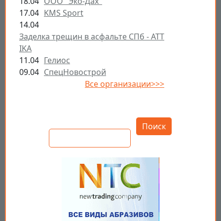
18.04
ООО "Эко-Дах"
17.04
KMS Sport
14.04
Заделка трещин в асфальте СПб - ATT
IKA
11.04
Гелиос
09.04
СпецНовострой
Все организации>>>
Открыть настройки
Поиск