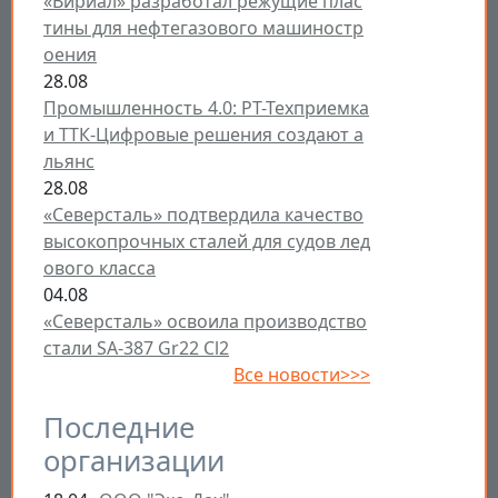
«Вириал» разработал режущие плас
тины для нефтегазового машиностр
оения
28.08
Промышленность 4.0: РТ-Техприемка
и ТТК-Цифровые решения создают а
льянс
28.08
«Северсталь» подтвердила качество
высокопрочных сталей для судов лед
ового класса
04.08
«Северсталь» освоила производство
стали SA-387 Gr22 Cl2
Все новости>>>
Последние
организации