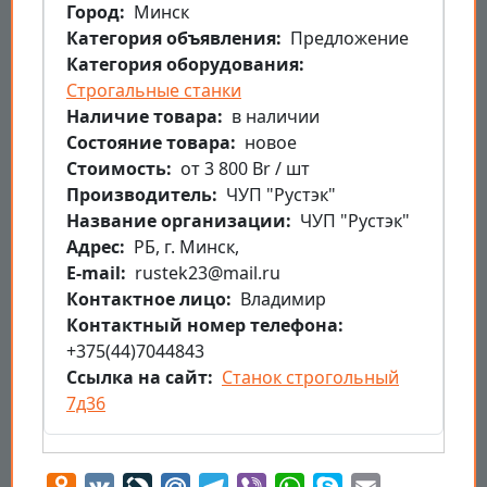
Город
Минск
Категория объявления
Предложение
Категория оборудования
Строгальные станки
Наличие товара
в наличии
Состояние товара
новое
Стоимость
от 3 800 Br / шт
Производитель
ЧУП "Рустэк"
Название организации
ЧУП "Рустэк"
Aдрес
РБ, г. Минск,
E-mail
rustek23@mail.ru
Контактное лицо
Владимир
Контактный номер телефона
+375(44)7044843
Ссылка на сайт
Станок строгольный
7д36
Odnoklassniki
VK
LiveJournal
Mail.Ru
Telegram
Viber
WhatsApp
Skype
Email