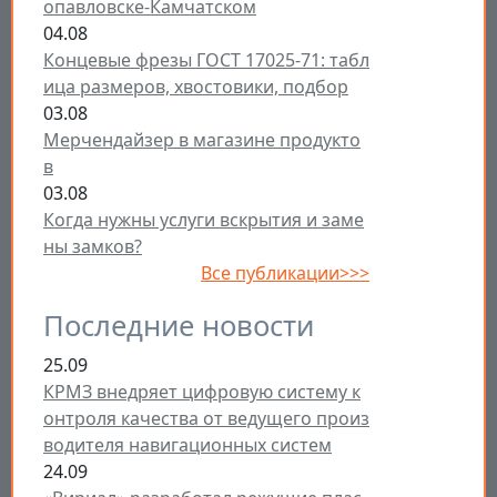
опавловске-Камчатском
04.08
Концевые фрезы ГОСТ 17025-71: табл
ица размеров, хвостовики, подбор
03.08
Мерчендайзер в магазине продукто
в
03.08
Когда нужны услуги вскрытия и заме
ны замков?
Все публикации>>>
Последние новости
25.09
КРМЗ внедряет цифровую систему к
онтроля качества от ведущего произ
водителя навигационных систем
24.09