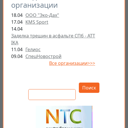
организации
18.04
ООО "Эко-Дах"
17.04
KMS Sport
14.04
Заделка трещин в асфальте СПб - ATT
IKA
11.04
Гелиос
09.04
СпецНовострой
Все организации>>>
Открыть настройки
Поиск