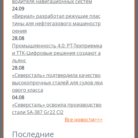
водителя навигационных систем
24.09
«Вириал» разработал режущие плас
тины для нефтегазового машиностр
оения
28.08
Промышленность 4.0: РТ-Техприемка
и ТТК-Цифровые решения создают а
льянс
28.08
«Северсталь» подтвердила качество
высокопрочных сталей для судов лед
ового класса
04.08
«Северсталь» освоила производство
стали SA-387 Gr22 Cl2
Все новости>>>
Последние