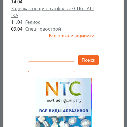
14.04
Заделка трещин в асфальте СПб - ATT
IKA
11.04
Гелиос
09.04
СпецНовострой
Все организации>>>
Открыть настройки
Поиск