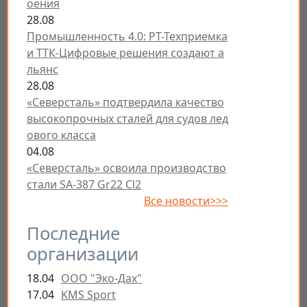
оения
28.08
Промышленность 4.0: РТ-Техприемка
и ТТК-Цифровые решения создают а
льянс
28.08
«Северсталь» подтвердила качество
высокопрочных сталей для судов лед
ового класса
04.08
«Северсталь» освоила производство
стали SA-387 Gr22 Cl2
Все новости>>>
Последние
организации
18.04
ООО "Эко-Дах"
17.04
KMS Sport