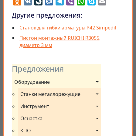
Odnoklassniki
VK
LiveJournal
Mail.Ru
Telegram
Viber
WhatsApp
Skype
Email
Другие предложения:
Станок для гибки арматуры P42 Simpedil
Пистон монтажный RUICHI R3055,
диаметр 3 мм
Предложения
Оборудование
Станки металлорежущие
Инструмент
Оснастка
КПО