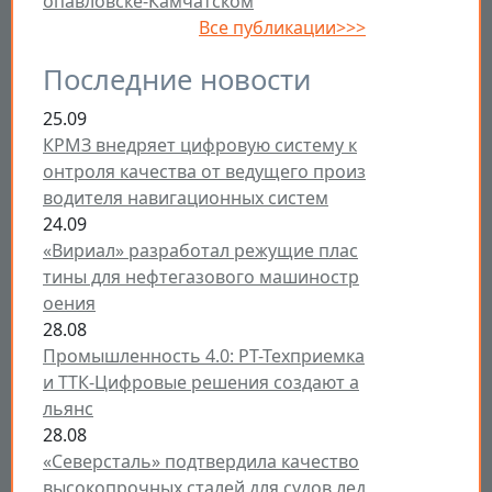
опавловске-Камчатском
Все публикации>>>
Последние новости
25.09
КРМЗ внедряет цифровую систему к
онтроля качества от ведущего произ
водителя навигационных систем
24.09
«Вириал» разработал режущие плас
тины для нефтегазового машиностр
оения
28.08
Промышленность 4.0: РТ-Техприемка
и ТТК-Цифровые решения создают а
льянс
28.08
«Северсталь» подтвердила качество
высокопрочных сталей для судов лед