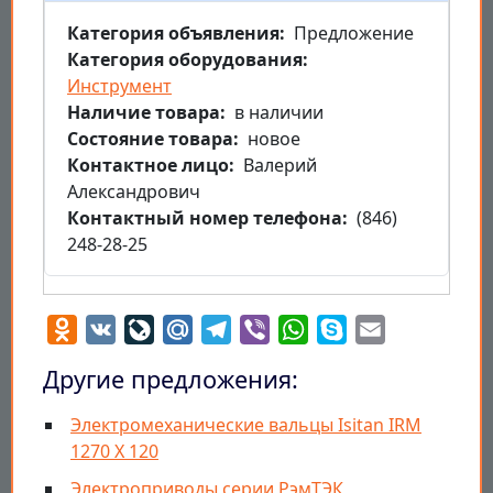
Категория объявления
Предложение
Категория оборудования
Инструмент
Наличие товара
в наличии
Состояние товара
новое
Контактное лицо
Валерий
Александрович
Контактный номер телефона
(846)
248-28-25
Odnoklassniki
VK
LiveJournal
Mail.Ru
Telegram
Viber
WhatsApp
Skype
Email
Другие предложения:
Электромеханические вальцы Isitan IRM
1270 X 120
Электроприводы серии РэмТЭК