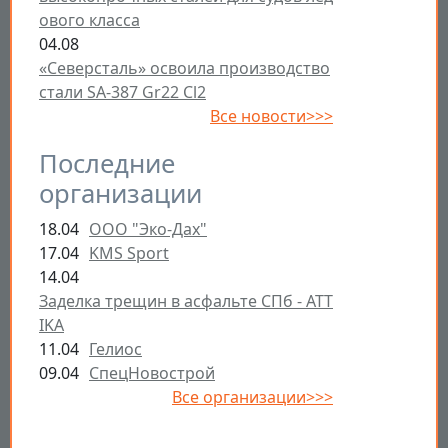
ового класса
04.08
«Северсталь» освоила производство
стали SA-387 Gr22 Cl2
Все новости>>>
Последние
организации
18.04
ООО "Эко-Дах"
17.04
KMS Sport
14.04
Заделка трещин в асфальте СПб - ATT
IKA
11.04
Гелиос
09.04
СпецНовострой
Все организации>>>