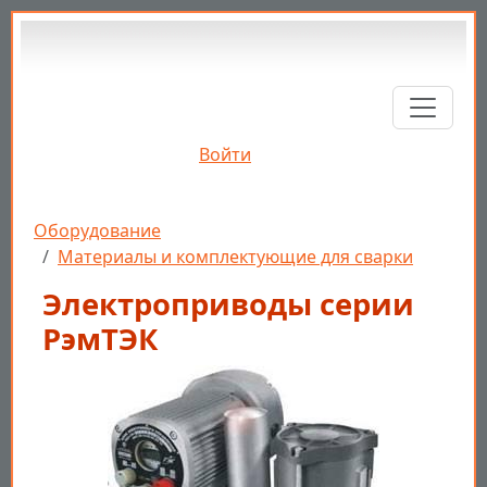
Перейти к основному содержанию
Войти
Строка навигации
Оборудование
Материалы и комплектующие для сварки
Электроприводы серии
РэмТЭК