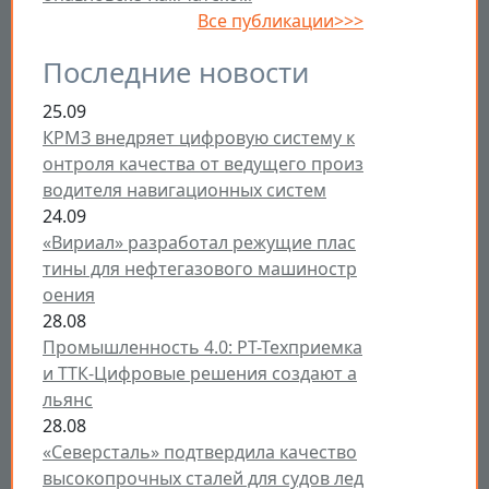
Все публикации>>>
Последние новости
25.09
КРМЗ внедряет цифровую систему к
онтроля качества от ведущего произ
водителя навигационных систем
24.09
«Вириал» разработал режущие плас
тины для нефтегазового машиностр
оения
28.08
Промышленность 4.0: РТ-Техприемка
и ТТК-Цифровые решения создают а
льянс
28.08
«Северсталь» подтвердила качество
высокопрочных сталей для судов лед