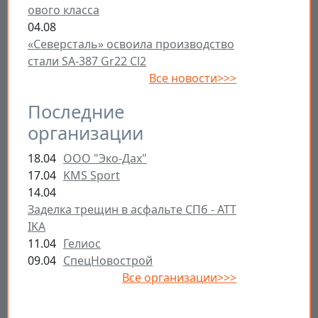
ового класса
04.08
«Северсталь» освоила производство
стали SA-387 Gr22 Cl2
Все новости>>>
Последние
организации
18.04
ООО "Эко-Дах"
17.04
KMS Sport
14.04
Заделка трещин в асфальте СПб - ATT
IKA
11.04
Гелиос
09.04
СпецНовострой
Все организации>>>
Открыть настройки