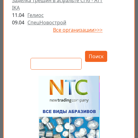
Заделка трещин в асфальте СПб - ATT
IKA
11.04
Гелиос
09.04
СпецНовострой
Все организации>>>
Открыть настройки
Поиск