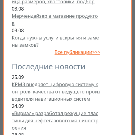
ица размеров, хвостовики, подбор
03.08
Мерчендайзер в магазине продукто
в
03.08
Когда нужны услуги вскрытия и заме
ны замков?
Все публикации>>>
Последние новости
25.09
КРМЗ внедряет цифровую систему к
онтроля качества от ведущего произ
водителя навигационных систем
24.09
«Вириал» разработал режущие плас
тины для нефтегазового машиностр
оения
28.08