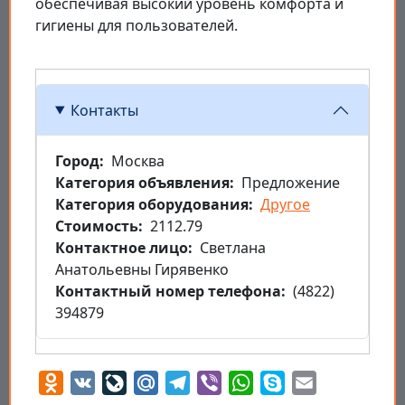
обеспечивая высокий уровень комфорта и
гигиены для пользователей.
Контакты
Город
Москва
Категория объявления
Предложение
Категория оборудования
Другое
Стоимость
2112.79
Контактное лицо
Светлана
Анатольевны Гирявенко
Контактный номер телефона
(4822)
394879
Odnoklassniki
VK
LiveJournal
Mail.Ru
Telegram
Viber
WhatsApp
Skype
Email