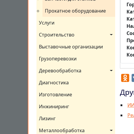
Го
Прокатное оборудование
Ка
Ка
Услуги
На
Со
Строительство
Пр
Выставочные организации
Ко
Ко
Грузоперевозки
Деревообработка
O
Диагностика
Дру
Изготовление
ИИ
Инжиниринг
Ре
Лизинг
Металлообработка