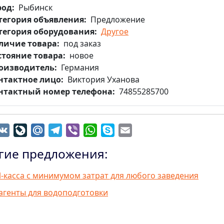
род
Рыбинск
тегория объявления
Предложение
тегория оборудования
Другое
личие товара
под заказ
стояние товара
новое
оизводитель
Германия
нтактное лицо
Виктория Уханова
нтактный номер телефона
74855285700
dnoklassniki
VK
LiveJournal
Mail.Ru
Telegram
Viber
WhatsApp
Skype
Email
гие предложения:
-касса с минимумом затрат для любого заведения
агенты для водоподготовки