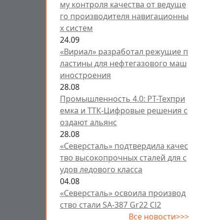
му контроля качества от ведуще
го производителя навигационны
х систем
24.09
«Вириал» разработал режущие п
ластины для нефтегазового маш
иностроения
28.08
Промышленность 4.0: РТ-Техпри
емка и ТТК-Цифровые решения с
оздают альянс
28.08
«Северсталь» подтвердила качес
тво высокопрочных сталей для с
удов ледового класса
04.08
«Северсталь» освоила производ
ство стали SA-387 Gr22 Cl2
Все новости>>>