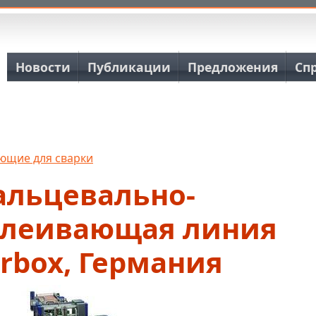
Основная навигация
Новости
Публикации
Предложения
Сп
ющие для сварки
альцевально-
клеивающая линия
rbox, Германия