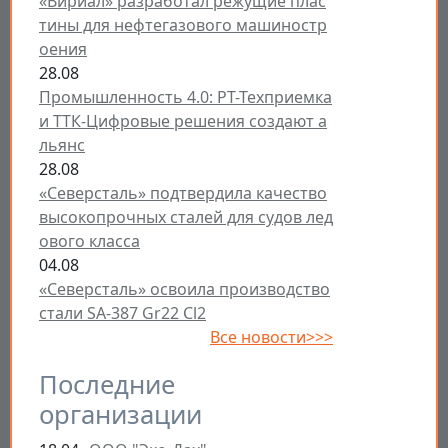
«Вириал» разработал режущие плас
тины для нефтегазового машиностр
оения
28.08
Промышленность 4.0: РТ-Техприемка
и ТТК-Цифровые решения создают а
льянс
28.08
«Северсталь» подтвердила качество
высокопрочных сталей для судов лед
ового класса
04.08
«Северсталь» освоила производство
стали SA-387 Gr22 Cl2
Все новости>>>
Последние
организации