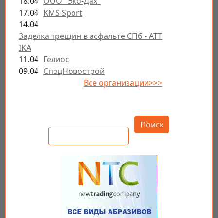
18.04
ООО "Эко-Дах"
17.04
KMS Sport
14.04
Заделка трещин в асфальте СПб - ATT
IKA
11.04
Гелиос
09.04
СпецНовострой
Все организации>>>
Открыть настройки
Поиск