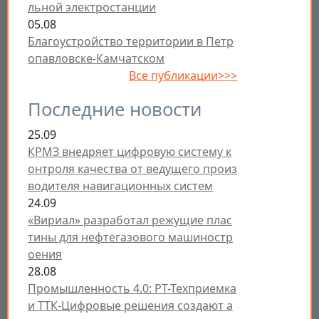
льной электростанции
05.08
Благоустройство территории в Петр
опавловске-Камчатском
Все публикации>>>
Последние новости
25.09
КРМЗ внедряет цифровую систему к
онтроля качества от ведущего произ
водителя навигационных систем
24.09
«Вириал» разработал режущие плас
тины для нефтегазового машиностр
оения
28.08
Промышленность 4.0: РТ-Техприемка
и ТТК-Цифровые решения создают а