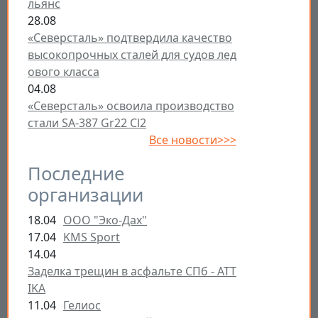
льянс
28.08
«Северсталь» подтвердила качество
высокопрочных сталей для судов лед
ового класса
04.08
«Северсталь» освоила производство
стали SA-387 Gr22 Cl2
Все новости>>>
Последние
организации
18.04
ООО "Эко-Дах"
17.04
KMS Sport
14.04
Заделка трещин в асфальте СПб - ATT
IKA
11.04
Гелиос