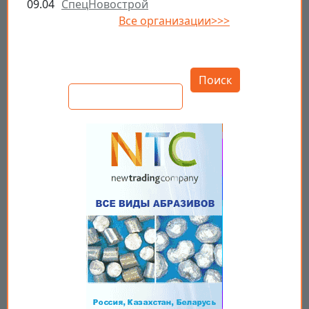
09.04
СпецНовострой
Все организации>>>
Открыть настройки
Поиск