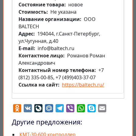
Состояние товара
новое
Стоимость
Не указана
Название организации
ООО
BALTECH
Aдрес
194044, г.Санкт-Петербург,
ул.Чугунная, д.40
E-mail
info@baltech.ru
Контактное лицо
Романов Роман
Александрович
Контактный номер телефона
+7
(812) 335-00-85, +7 (499)403-37-07
Ссылка на сайт
https://baltech.ru/
Odnoklassniki
VK
LiveJournal
Mail.Ru
Telegram
Viber
WhatsApp
Skype
Email
Другие предложения:
КМТ-30-600 контроллер