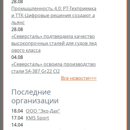
28.08
Промышленность 4.0: РТ-Техприемка
и ТТК-Цифровые решения создают а
льянс
28.08
«Северсталь» подтвердила качество
высокопрочных сталей для судов лед
ового класса
04.08
«Северсталь» освоила производство
стали SA-387 Gr22 Cl2
Все новости>>>
Последние
организации
18.04
ООО "Эко-Дах"
17.04
KMS Sport
14.04