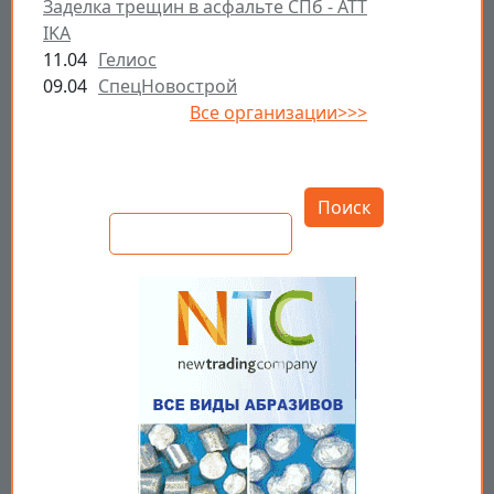
Заделка трещин в асфальте СПб - ATT
IKA
11.04
Гелиос
09.04
СпецНовострой
Все организации>>>
Открыть настройки
Поиск