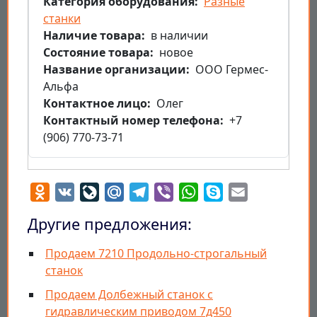
Категория оборудования
Разные
станки
Наличие товара
в наличии
Состояние товара
новое
Название организации
ООО Гермес-
Альфа
Контактное лицо
Олег
Контактный номер телефона
+7
(906) 770-73-71
Odnoklassniki
VK
LiveJournal
Mail.Ru
Telegram
Viber
WhatsApp
Skype
Email
Другие предложения:
Продаем 7210 Продольно-строгальный
станок
Продаем Долбежный станок с
гидравлическим приводом 7д450