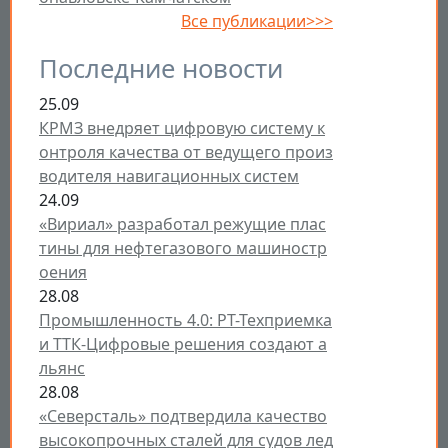
Все публикации>>>
Последние новости
25.09
КРМЗ внедряет цифровую систему к
онтроля качества от ведущего произ
водителя навигационных систем
24.09
«Вириал» разработал режущие плас
тины для нефтегазового машиностр
оения
28.08
Промышленность 4.0: РТ-Техприемка
и ТТК-Цифровые решения создают а
льянс
28.08
«Северсталь» подтвердила качество
высокопрочных сталей для судов лед