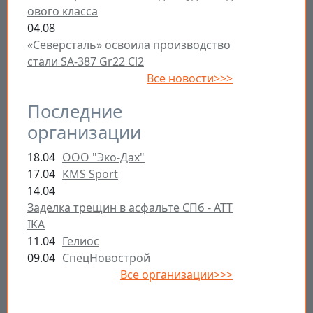
ового класса
04.08
«Северсталь» освоила производство
стали SA-387 Gr22 Cl2
Все новости>>>
Последние
организации
18.04
ООО "Эко-Дах"
17.04
KMS Sport
14.04
Заделка трещин в асфальте СПб - ATT
IKA
11.04
Гелиос
09.04
СпецНовострой
Все организации>>>