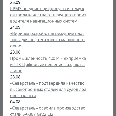
25.09
КРМЗ внедряет цифровую систему к
онтроля качества от ведущего произ
водителя навигационных систем
24.09
«Вириал» разработал режущие плас
тины для нефтегазового машиностр
оения
28.08
Промышленность 4.0: РТ-Техприемка
и ТТК-Цифровые решения создают а
льянс
28.08
«Северсталь» подтвердила качество
высокопрочных сталей для судов лед
ового класса
04.08
«Северсталь» освоила производство
стали SA-387 Gr22 Cl2