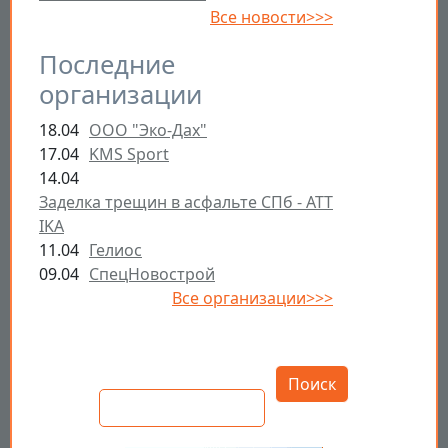
Все новости>>>
Последние
организации
18.04
ООО "Эко-Дах"
17.04
KMS Sport
14.04
Заделка трещин в асфальте СПб - ATT
IKA
11.04
Гелиос
09.04
СпецНовострой
Все организации>>>
Открыть настройки
Поиск