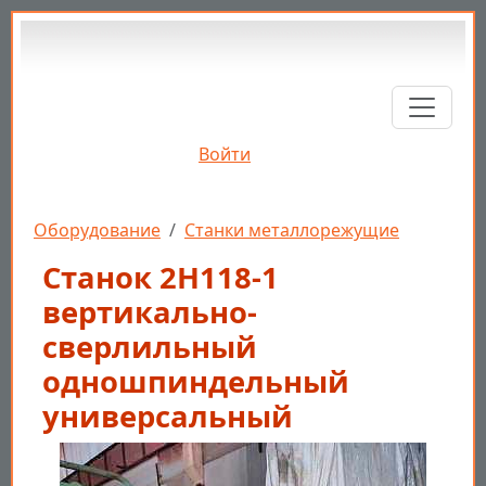
Перейти к основному содержанию
Войти
Строка навигации
Оборудование
Станки металлорежущие
Станок 2Н118-1
вертикально-
сверлильный
одношпиндельный
универсальный