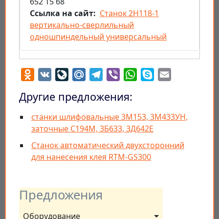
652 15 68
Ссылка на сайт
Станок 2Н118-1
вертикально-сверлильный
одношпиндельный универсальный
Odnoklassniki
VK
LiveJournal
Mail.Ru
Telegram
Viber
WhatsApp
Skype
Email
Другие предложения:
станки шлифовальные 3М153, 3М433УН,
заточные С194М, 3Б633, 3Д642Е
Станок автоматический двухсторонний
для нанесения клея RTM-GS300
Предложения
Оборудование