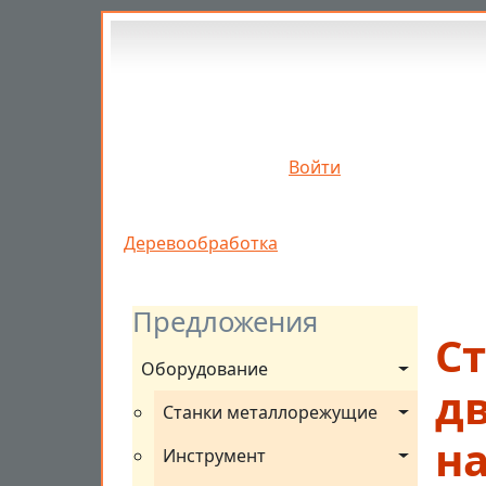
Перейти к основному содержанию
Войти
Строка навигации
Деревообработка
Предложения
С
Оборудование
д
Станки металлорежущие
на
Инструмент