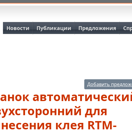
Основная навигация
Новости
Публикации
Предложения
Сп
Добавить предлож
танок автоматически
вухсторонний для
несения клея RTM-