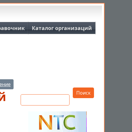
равочник
Каталог организаций
Открыть настройки
ение
Поиск
й