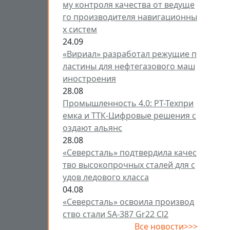
му контроля качества от ведуще
го производителя навигационны
х систем
24.09
«Вириал» разработал режущие п
ластины для нефтегазового маш
иностроения
28.08
Промышленность 4.0: РТ-Техпри
емка и ТТК-Цифровые решения с
оздают альянс
28.08
«Северсталь» подтвердила качес
тво высокопрочных сталей для с
удов ледового класса
04.08
«Северсталь» освоила производ
ство стали SA-387 Gr22 Cl2
Все новости>>>