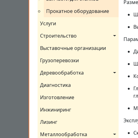
Разме
Прокатное оборудование
Ш
Услуги
В
Строительство
Парам
Выставочные организации
Д
Грузоперевозки
Ш
Деревообработка
К
Диагностика
Г
г
Изготовление
М
Инжиниринг
Экспл
Лизинг
С
Металлообработка