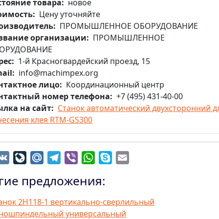
стояние товара
новое
оимость
Цену уточняйте
оизводитель
ПРОМЫШЛЕННОЕ ОБОРУДОВАНИЕ
звание организации
ПРОМЫШЛЕННОЕ
ОРУДОВАНИЕ
рес
1-й Красногвардейский проезд, 15
ail
info@machimpex.org
нтактное лицо
Координационный центр
нтактный номер телефона
+7 (495) 431-40-00
ылка на сайт
Станок автоматический двухсторонний д
несения клея RTM-GS300
dnoklassniki
VK
LiveJournal
Mail.Ru
Telegram
Viber
WhatsApp
Skype
Email
гие предложения:
анок 2Н118-1 вертикально-сверлильный
ношпиндельный универсальный