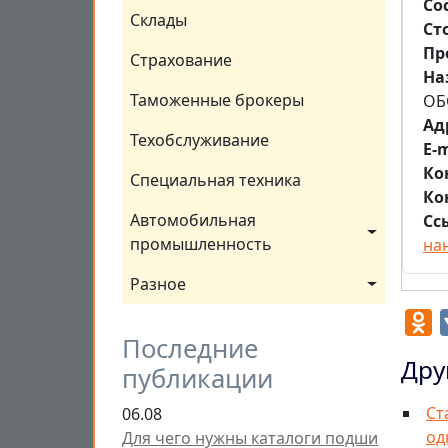
Со
Склады
Ст
Пр
Страхование
На
Таможенные брокеры
ОБ
Aд
Техобслуживание
E-m
Ко
Специальная техника
Ко
Автомобильная 
Сс
промышленность
на
Разное
O
Последние
Дру
публикации
Ст
06.08
од
Для чего нужны каталоги подши