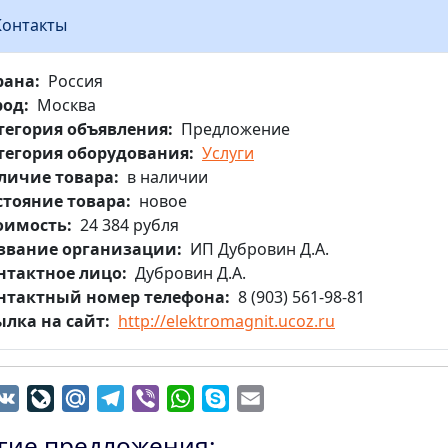
Контакты
рана
Россия
род
Москва
тегория объявления
Предложение
тегория оборудования
Услуги
личие товара
в наличии
стояние товара
новое
оимость
24 384 рубля
звание организации
ИП Дубровин Д.А.
нтактное лицо
Дубровин Д.А.
нтактный номер телефона
8 (903) 561-98-81
ылка на сайт
http://elektromagnit.ucoz.ru
dnoklassniki
VK
LiveJournal
Mail.Ru
Telegram
Viber
WhatsApp
Skype
Email
гие предложения: