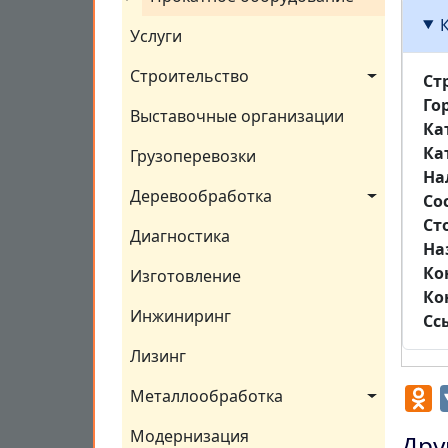
Услуги
Строительство
Ст
Го
Выставочные организации
Ка
Ка
Грузоперевозки
На
Деревообработка
Со
Ст
Диагностика
На
Ко
Изготовление
Ко
Инжиниринг
Сс
Лизинг
Металлообработка
O
Модернизация
Дру