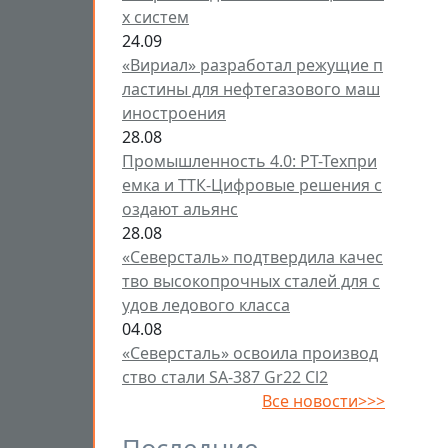
х систем
24.09
«Вириал» разработал режущие п
ластины для нефтегазового маш
иностроения
28.08
Промышленность 4.0: РТ-Техпри
емка и ТТК-Цифровые решения с
оздают альянс
28.08
«Северсталь» подтвердила качес
тво высокопрочных сталей для с
удов ледового класса
04.08
«Северсталь» освоила производ
ство стали SA-387 Gr22 Cl2
Все новости>>>