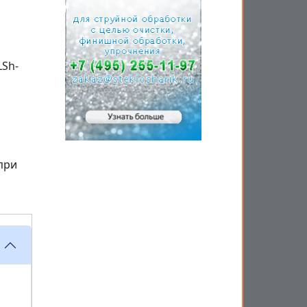
LSh-
при