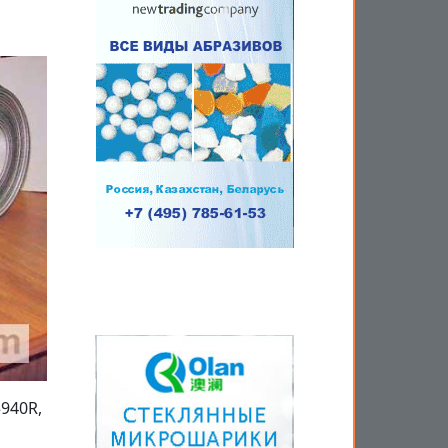
940R,