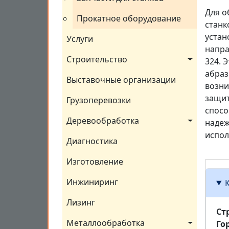
Для о
Прокатное оборудование
станк
устан
Услуги
напра
Строительство
324. 
абраз
Выставочные организации
возни
защит
Грузоперевозки
спосо
Деревообработка
надеж
испол
Диагностика
Изготовление
Инжиниринг
Лизинг
Ст
Металлообработка
Го