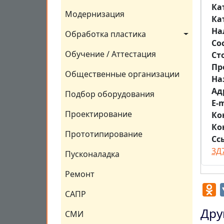
Ка
Модернизация
Ка
На
Обработка пластика
Со
Обучение / Аттестация
Ст
Пр
Общественные организации
На
Aд
Подбор оборудования
E-m
Проектирование
Ко
Ко
Прототипирование
Сс
3Д
Пусконаладка
Ремонт
O
САПР
Дру
СМИ