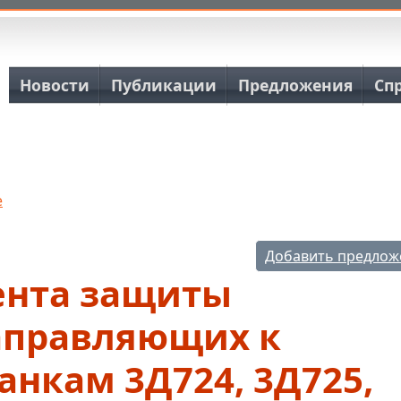
Основная навигация
Новости
Публикации
Предложения
Сп
е
Добавить предлож
ента защиты
аправляющих к
анкам 3Д724, 3Д725,