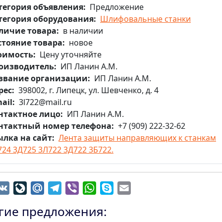
тегория объявления
Предложение
тегория оборудования
Шлифовальные станки
личие товара
в наличии
стояние товара
новое
оимость
Цену уточняйте
оизводитель
ИП Ланин А.М.
звание организации
ИП Ланин А.М.
рес
398002, г. Липецк, ул. Шевченко, д. 4
ail
3l722@mail.ru
нтактное лицо
ИП Ланин А.М.
нтактный номер телефона
+7 (909) 222-32-62
ылка на сайт
Лента защиты направляющих к станкам
724 3Д725 3Л722 3Д722 3Б722.
dnoklassniki
VK
LiveJournal
Mail.Ru
Telegram
Viber
WhatsApp
Skype
Email
гие предложения: