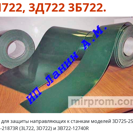
722, 3Д722 3Б722.
 для защиты направляющих к станкам моделей 3D725-25
-21873R (3L722, 3D722) и 3B722-12740R