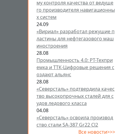
му контроля качества от ведуще
го производителя навигационны
х систем
24.09
«Вириал» разработал режущие п
ластины для нефтегазового маш
иностроения
28.08
Промышленность 4.0: РТ-Техпри
емка и ТТК-Цифровые решения с
оздают альянс
28.08
«Северсталь» подтвердила качес
тво высокопрочных сталей для с
удов ледового класса
04.08
«Северсталь» освоила производ
ство стали SA-387 Gr22 Cl2
Все новости>>>