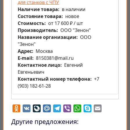
для станков с ЧПУ
Наличие товара
в наличии
Состояние товара
новое
Стоимость
от 17 600 ₽ / шт
Производитель
ООО "Зенон"
Название организации
ООО
"Зенон"
Aдрес
Москва
E-mail
8150381@mail.ru
Контактное лицо
Евгений
Евгеньевич
Контактный номер телефона
+7
(903) 182-61-28
Odnoklassniki
VK
LiveJournal
Mail.Ru
Telegram
Viber
WhatsApp
Skype
Email
Другие предложения: