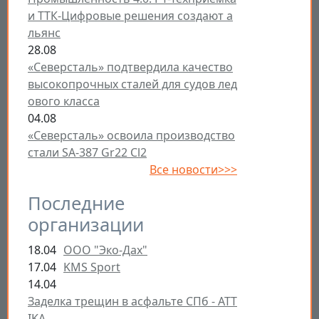
и ТТК-Цифровые решения создают а
льянс
28.08
«Северсталь» подтвердила качество
высокопрочных сталей для судов лед
ового класса
04.08
«Северсталь» освоила производство
стали SA-387 Gr22 Cl2
Все новости>>>
Последние
организации
18.04
ООО "Эко-Дах"
17.04
KMS Sport
14.04
Заделка трещин в асфальте СПб - ATT
IKA