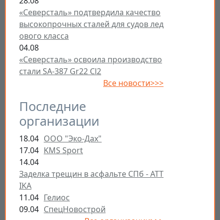
28.08
«Северсталь» подтвердила качество
высокопрочных сталей для судов лед
ового класса
04.08
«Северсталь» освоила производство
стали SA-387 Gr22 Cl2
Все новости>>>
Последние
организации
18.04
ООО "Эко-Дах"
17.04
KMS Sport
14.04
Заделка трещин в асфальте СПб - ATT
IKA
11.04
Гелиос
09.04
СпецНовострой