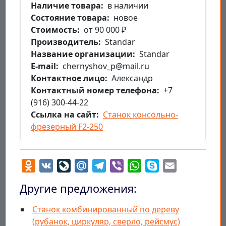
Наличие товара
в наличии
Состояние товара
новое
Стоимость
от 90 000 ₽
Производитель
Standar
Название организации
Standar
E-mail
chernyshov_p@mail.ru
Контактное лицо
Александр
Контактный номер телефона
+7
(916) 300-44-22
Ссылка на сайт
Станок консольно-
фрезерный F2-250
Odnoklassniki
VK
LiveJournal
Mail.Ru
Telegram
Viber
WhatsApp
Skype
Email
Другие предложения:
Станок комбинированный по дереву
(рубанок, циркуляр, сверло, рейсмус)