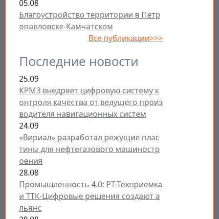
05.08
Благоустройство территории в Петр
опавловске-Камчатском
Все публикации>>>
Последние новости
25.09
КРМЗ внедряет цифровую систему к
онтроля качества от ведущего произ
водителя навигационных систем
24.09
«Вириал» разработал режущие плас
тины для нефтегазового машиностр
оения
28.08
Промышленность 4.0: РТ-Техприемка
и ТТК-Цифровые решения создают а
льянс