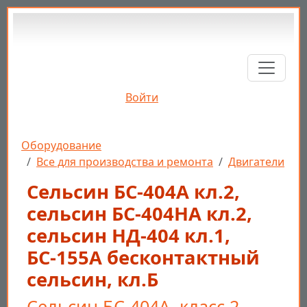
Перейти к основному содержанию
Войти
Строка навигации
Оборудование
Все для производства и ремонта
Двигатели
Сельсин БС-404А кл.2,
cельсин БС-404НА кл.2,
cельсин НД-404 кл.1,
БС-155А бесконтактный
сельсин, кл.Б
Сельсин БС-404А, класс 2