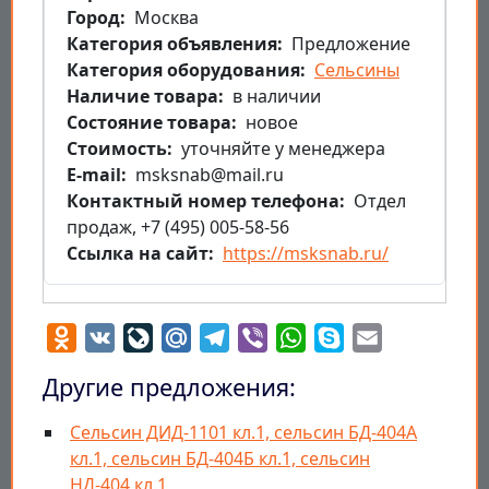
Город
Москва
Категория объявления
Предложение
Категория оборудования
Сельсины
Наличие товара
в наличии
Состояние товара
новое
Стоимость
уточняйте у менеджера
E-mail
msksnab@mail.ru
Контактный номер телефона
Отдел
продаж, +7 (495) 005-58-56
Ссылка на сайт
https://msksnab.ru/
Odnoklassniki
VK
LiveJournal
Mail.Ru
Telegram
Viber
WhatsApp
Skype
Email
Другие предложения:
Сельсин ДИД-1101 кл.1, cельсин БД-404А
кл.1, cельсин БД-404Б кл.1, cельсин
НД-404 кл.1