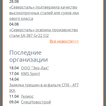
28.08
«Северсталь» подтвердила качество
высокопрочных сталей для судов лед
ового класса
04.08
«Северсталь» освоила производство
стали SA-387 Gr22 Cl2
Все новости>>>
Последние
организации
18.04
ООО "Эко-Дах"
17.04
KMS Sport
14.04
Заделка трещин в асфальте СПб - ATT
IKA
11.04
Гелиос
09.04
СпецНовострой