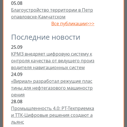
05.08
Благоустройство территории в Петр
опавловске-Камчатском
Все публикации>>>
Последние новости
25.09
КРМЗ внедряет цифровую систему к
онтроля качества от ведущего произ
водителя навигационных систем
24.09
«Вириал» разработал режущие плас
тины для нефтегазового машиностр
оения
28.08
Промышленность 4.0: РТ-Техприемка
и ТТК-Цифровые решения создают а
льянс