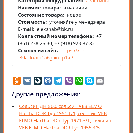
Категория оборудования
Сельсины
Наличие товара
в наличии
Состояние товара
новое
Стоимость
уточняйте у менеджера
E-mail
eleksnab@bk.ru
Контактный номер телефона
+7
(861) 238-25-30, +7 (918) 923-87-82
Ссылка на сайт
https://xn-
-80ackudo1a6g.xn--p1ai/
Odnoklassniki
VK
LiveJournal
Mail.Ru
Telegram
Viber
WhatsApp
Skype
Email
Другие предложения:
Сельсин ДН-500, cельсин VEB ELMO
Hartha DDR Typ 1951.1/1, cельсин VEB
ELMO Hartha DDR Typ 1971.3/1, cельсин
VEB ELMO Hartha DDR Typ 1955.3/5