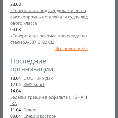
28.08
«Северсталь» подтвердила качество
высокопрочных сталей для судов лед
ового класса
04.08
«Северсталь» освоила производство
стали SA-387 Gr22 Cl2
Все новости>>>
Последние
организации
18.04
ООО "Эко-Дах"
17.04
KMS Sport
14.04
Заделка трещин в асфальте СПб - ATT
IKA
11.04
Гелиос
09.04
СпецНовострой