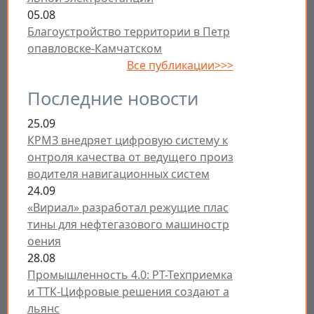
05.08
Благоустройство территории в Петр
опавловске-Камчатском
Все публикации>>>
Последние новости
25.09
КРМЗ внедряет цифровую систему к
онтроля качества от ведущего произ
водителя навигационных систем
24.09
«Вириал» разработал режущие плас
тины для нефтегазового машиностр
оения
28.08
Промышленность 4.0: РТ-Техприемка
и ТТК-Цифровые решения создают а
льянс