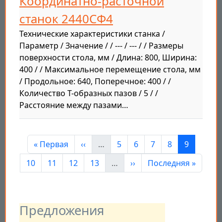
Координатно-расточной
станок 2440СФ4
Технические характеристики станка /
Параметр / Значение / / --- / --- / / Размеры
поверхности стола, мм / Длина: 800, Ширина:
400 / / Максимальное перемещение стола, мм
/ Продольное: 640, Поперечное: 400 / /
Количество Т-образных пазов / 5 / /
Расстояние между пазами…
Нумерация страниц
Первая страница
Предыдущая страница
Страница
Страница
Страница
Страница
Страница
« Первая
‹‹
…
5
6
7
8
9
Страница
Страница
Страница
Страница
Следующая страница
Последняя страни
10
11
12
13
…
››
Последняя »
Предложения