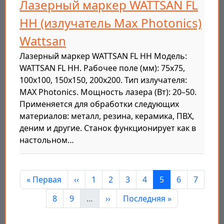
Лазерный маркер WATTSAN FL
HH (излучатель Max Photonics)
Wattsan
Лазерный маркер WATTSAN FL HH Модель:
WATTSAN FL HH. Рабочее поле (мм): 75x75,
100x100, 150x150, 200x200. Тип излучателя:
MAX Photonics. Мощность лазера (Вт): 20–50.
Применяется для обработки следующих
материалов: металл, резина, керамика, ПВХ,
деним и другие. Станок функционирует как в
настольном…
Нумерация страниц
Первая страница
Предыдущая страница
Страница
Страница
Страница
Страница
Страница
Страница
Страни
« Первая
‹‹
1
2
3
4
5
6
7
Страница
Страница
Следующая страница
Последняя страница
8
9
…
››
Последняя »