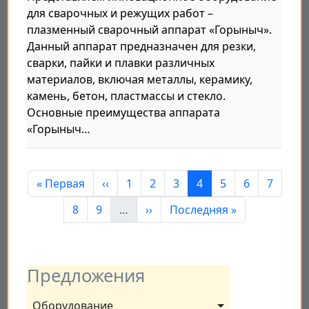
для сварочных и режущих работ –
плазменный сварочный аппарат «Горыныч».
Данный аппарат предназначен для резки,
сварки, пайки и плавки различных
материалов, включая металлы, керамику,
камень, бетон, пластмассы и стекло.
Основные преимущества аппарата
«Горыныч…
Нумерация страниц
Первая страница
Предыдущая страница
Страница
Страница
Страница
Страница
Страница
Страница
Страни
« Первая
‹‹
1
2
3
4
5
6
7
Страница
Страница
Следующая страница
Последняя страница
8
9
…
››
Последняя »
Предложения
Оборудование