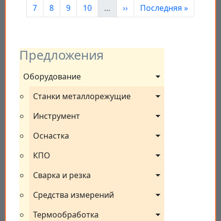
Страница
Страница
Страница
Страница
Следующая страница
Последняя страница
7
8
9
10
…
››
Последняя »
Предложения
Оборудование
Станки металлорежущие
Инструмент
Оснастка
КПО
Сварка и резка
Средства измерений
Термообработка