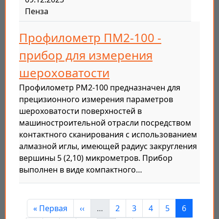
Пенза
Профилометр ПМ2-100 -
прибор для измерения
шероховатости
Профилометр PM2-100 предназначен для
прецизионного измерения параметров
шероховатости поверхностей в
машиностроительной отрасли посредством
контактного сканирования с использованием
алмазной иглы, имеющей радиус закругления
вершины 5 (2,10) микрометров. Прибор
выполнен в виде компактного…
Нумерация страниц
Первая страница
Предыдущая страница
Страница
Страница
Страница
Страница
Страница
« Первая
‹‹
…
2
3
4
5
6