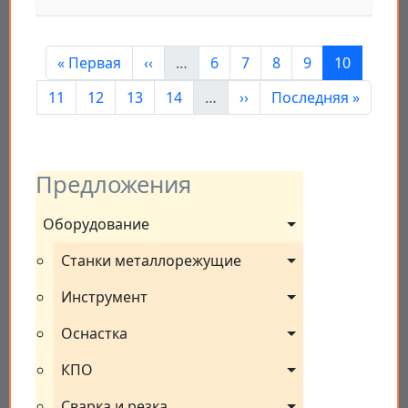
Нумерация страниц
Первая страница
Предыдущая страница
Страница
Страница
Страница
Страница
Страница
« Первая
‹‹
…
6
7
8
9
10
Страница
Страница
Страница
Страница
Следующая страница
Последняя страни
11
12
13
14
…
››
Последняя »
Предложения
Оборудование
Станки металлорежущие
Инструмент
Оснастка
КПО
Сварка и резка